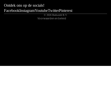
Wettelijke kennisgeving
Ontdek ons op de socials!
Contactgegevens
Facebook
Instagram
Youtube
Twitter
Pinterest
© 2026
Bedworld B.V.
Voorwaarden en beleid