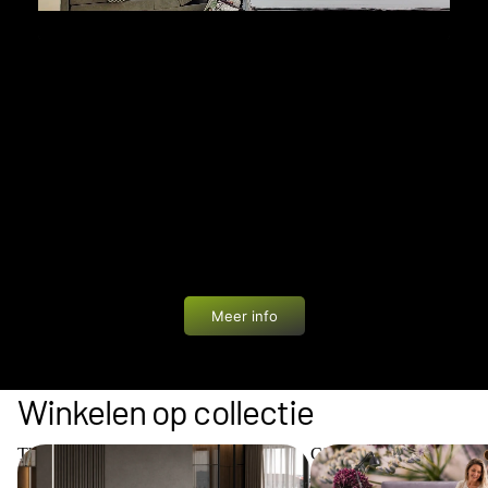
PRIVÉ WINKELEN
Bij Bedworld geniet je van een unieke ervaring: een
showroom van 1200 m² helemaal voor jezelf. In alle
rust en zonder drukte ontdek je onze boxsprings,
matrassen en accessoires. Eén van onze
slaapadviseurs begeleidt je persoonlijk met advies
op maat.
Meer info
Winkelen op collectie
The Key Collection
Cinderella Collection