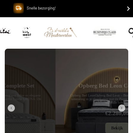
Snelle bezorging!
Bedworld B.V.
Opberg Bed Leon Complete Set
Opberg Bed LeonOpberg Bed Leon – Breng een eigentijdse en luxe
uitstraling in je slaapkamer met de Pierre Cardin Literie LEON. Dit
stijlvolle boxsp...
€2.280,00
Bekijk