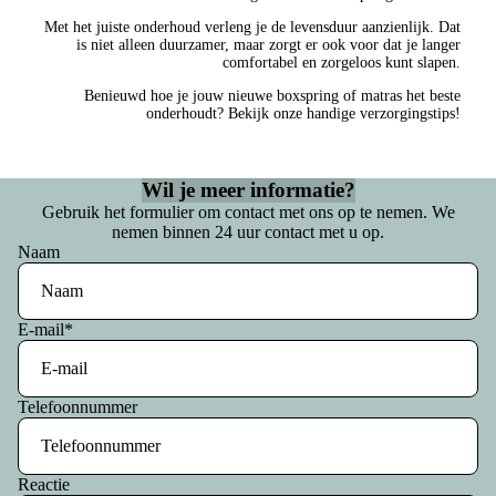
e
lake
Met het juiste onderhoud verleng je de levensduur aanzienlijk. Dat
r
is niet alleen duurzamer, maar zorgt er ook voor dat je langer
ns
comfortabel en zorgeloos kunt slapen.
g
Benieuwd hoe je jouw nieuwe boxspring of matras het beste
b
onderhoudt? Bekijk onze handige verzorgingstips!
H
o
o
x
o
Wil je meer informatie?
s
Gebruik het formulier om contact met ons op te nemen. We
f
nemen binnen 24 uur contact met u op.
p
d
Naam
ri
k
n
u
E-mail
*
g
s
i
s
Telefoonnummer
n
e
J
n
a
s
Reactie