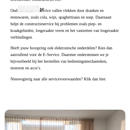
i
Boxsprin
T
Twijfe
M
e
gs
w
Onder de vlekkenservice vallen vlekken door dranken en
laar
etenswaren, zoals cola, wijn, spaghettisaus en soep. Daarnaast
o
r
e
Tweepers
matra
helpt de constructieservice bij problemen zoals piep- en
lt
r
e
oons
kraakgeluiden, losgeraakte veren en het vastzetten van losgeraakte
s
o
e
p
verbindingen.
Premium
n
C
e
Boxsprin
Heeft jouw boxspring ook elektronische onderdelen? Kies dan
Tweep
s
a
r
aanvullend voor de E-Service. Daarmee ondersteunen we je
gs
ersoo
r
bijvoorbeeld bij het herstellen van bedieningsmechanieken,
s
ns
motoren en accu’s.
D
d
o
Elektri
matra
e
i
Nieuwsgierig naar alle servicevoorwaarden? Klik dan
hier.
o
sche
k
s
n
Zoeken
n
b
Boxsp
B
e
s
rings
Topma
d
e
O
trasse
o
n
d
p
v
d
Eenperso
e
b
r