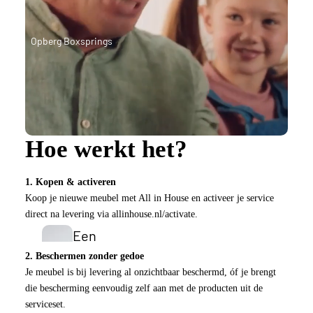
h
e
n
e
d
s
Opberg Boxsprings
K
B
d
e
o
e
x
y
n
s
C
p
o
ri
Vo
Hoe werkt het?
n
ll
uw
g
e
be
s
1. Kopen & activeren
c
dd
Eenperso
Koop je nieuwe meubel met All in House en activeer je service
ti
direct na levering via allinhouse.nl/activate.
en
ons
o
Een
Budget
n
pers
2. Beschermen zonder gedoe
S
Boxsprin
Je meubel is bij levering al onzichtbaar beschermd, óf je brengt
oon
t
gs
die bescherming eenvoudig zelf aan met de producten uit de
S
s
a
serviceset.
Eenperso