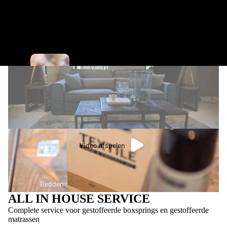
C
i
n
d
e
r
Video afspelen
e
ll
a
Bedden
ALL IN HOUSE SERVICE
C
Complete service voor gestoffeerde boxsprings en gestoffeerde
o
matrassen