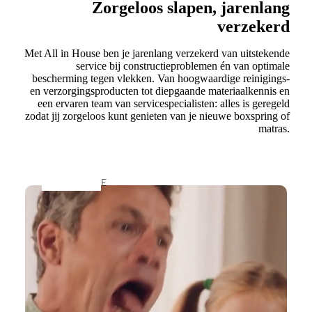
C
Zorgeloos slapen, jarenlang
o
l
verzekerd
n
a
s
Met All in House ben je jarenlang verzekerd van uitstekende
s
service bij constructieproblemen én van optimale
b
bescherming tegen vlekken. Van hoogwaardige reinigings-
s
en verzorgingsproducten tot diepgaande materiaalkennis en
e
een ervaren team van servicespecialisten: alles is geregeld
C
d
zodat jij zorgeloos kunt genieten van je nieuwe boxspring of
o
matras.
d
ll
e
e
n
E
c
e
ti
n
S
o
p
o
e
n
f
r
a
s
T
o
b
o