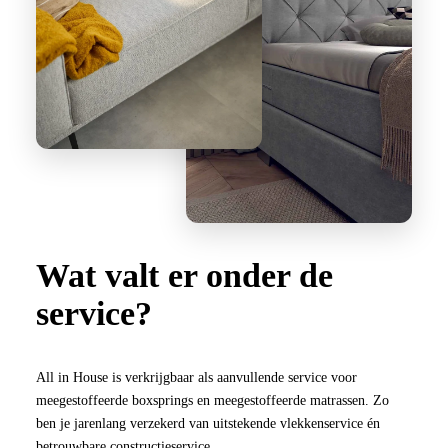
o
O
r
ms
n
o
s
p
p
o
d
b
o
e
st
e
n
r
o
s
r
s
B
c
g
o
o
k
B
x
o
Beddengoed
C
s
o
n
p
ol
x
s
ri
Wat valt er onder de
le
s
n
M
ct
service?
p
g
a
io
s
ri
tr
n
Tweepers
n
All in House is verkrijgbaar als aanvullende service voor
a
oons
g
meegestoffeerde boxsprings en meegestoffeerde matrassen. Zo
s
P
Budget
ben je jarenlang verzekerd van uitstekende vlekkenservice én
betrouwbare constructieservice.