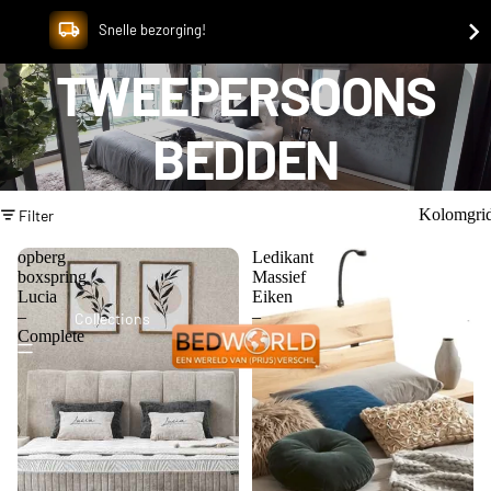
Snelle bezorging!
TWEEPERSOONS
BEDDEN
Kolomgri
Filter
opberg
Ledikant
boxspring
Massief
Lucia
Eiken
–
–
Collections
Complete
Rough