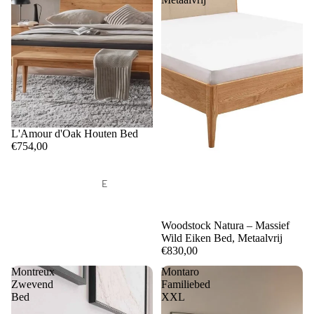
C
o
l
n
a
s
s
b
s
e
C
d
o
L'Amour d'Oak Houten Bed
d
€754,00
ll
e
e
n
E
c
e
ti
n
S
Woodstock Natura – Massief
o
p
Wild Eiken Bed, Metaalvrij
o
e
€830,00
n
f
r
Montreux
Montaro
a
s
Zwevend
Familiebed
T
o
Bed
XXL
b
o