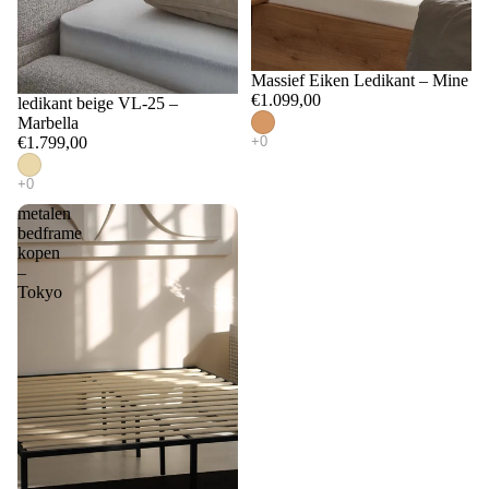
e
lake
r
ns
g
Massief Eiken Ledikant – Mine
€1.099,00
ledikant beige VL-25 –
b
H
Marbella
o
€1.799,00
o
x
o
s
f
metalen
bedframe
p
d
kopen
ri
–
k
Tokyo
n
u
g
s
i
s
n
e
J
n
a
s