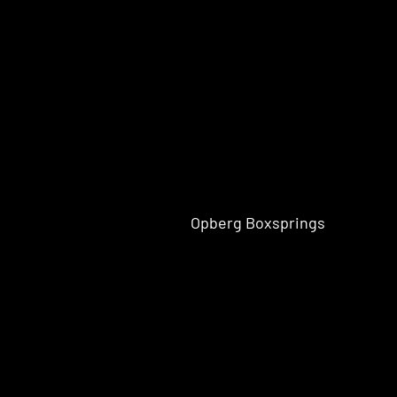
Boxspr
Stapel
bedden
Eenpersoons Budget Boxsprings
Eenpersoons Premium Boxsprings
Opberg Boxsprings
Twijfelaar
Lattenbo
Boxspring
dems
s
Tweepe
Boxspr