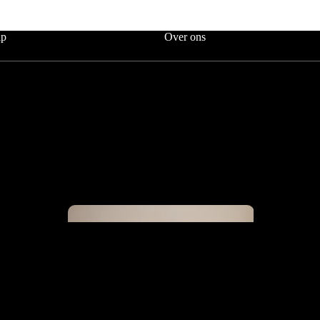
lp
Over ons
The Key
Collection
Tweepers
bedden
Scandii
Collection