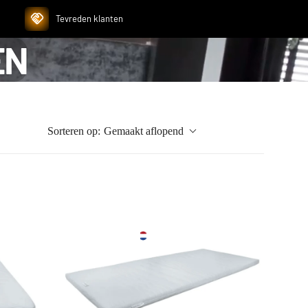
Tevreden klanten
EN
Sorteren op:
Gemaakt aflopend
Regio- en
EUR
taalkiezer