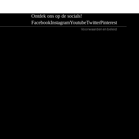
Algemene voorwaarden
Wettelijke kennisgeving
Ontdek ons op de socials!
Contactgegevens
Facebook
Instagram
Youtube
Twitter
Pinterest
Voorwaarden en beleid
oons