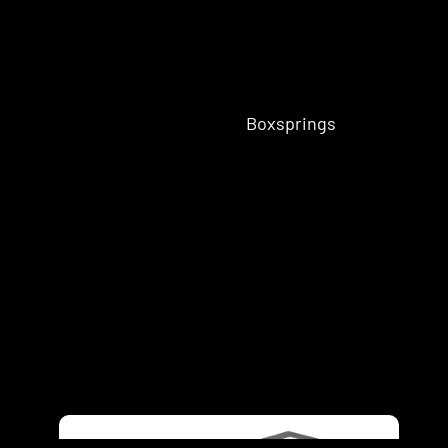
Sofa
Boxsprings
bedden
Woodstock
Collection
Vouw
bedden
Pierre Cardi
Eenper
Bedding