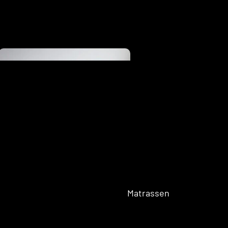
Eenpersoons
Opberg Boxspring
Tweepersoons Budget Boxsprings
Tweepersoons Premium Boxsprings
Elektrische
Boxsprings
Matrassen
Twijfelaar 
Boxspring