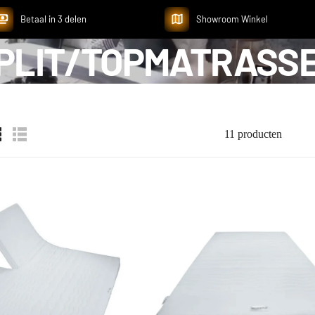
Betaal in 3 delen
Showroom Winkel
PLIT/TOPMATRASS
11 producten
Collections