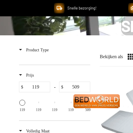
Snelle bezorging!
S
Product Type
Bekijken als
Prijs
-
$
$
119
119
119
119
509
Volledig Maat