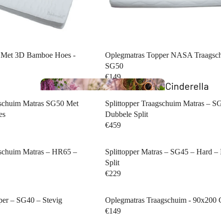
x Met 3D Bamboe Hoes -
Oplegmatras Topper NASA Traagsc
SG50
€149
Cinderella
Collection
gschuim Matras SG50 Met
Splittopper Traagschuim Matras – S
es
Dubbele Split
€459
dschuim Matras – HR65 –
Splittopper Matras – SG45 – Hard –
Split
€229
er – SG40 – Stevig
Oplegmatras Traagschuim - 90x200
Business 
€149
Bedden
Collection