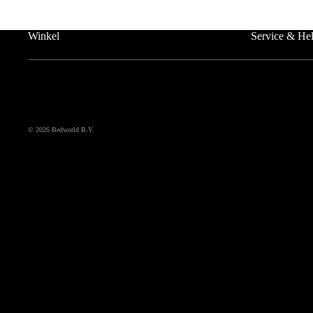
Winkel
Service & He
© 2026
Bedworld B.V.