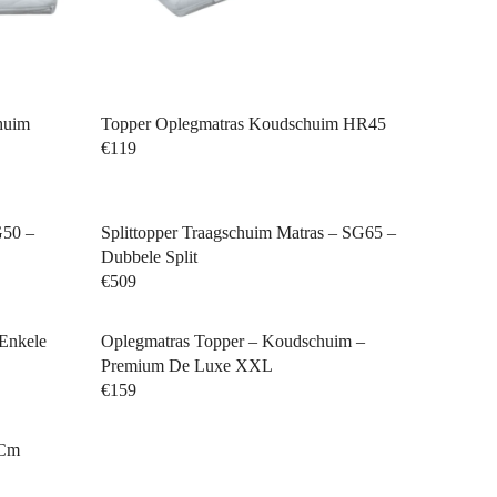
huim
Topper Oplegmatras Koudschuim HR45
€119
G50 –
Splittopper Traagschuim Matras – SG65 –
Dubbele Split
€509
 Enkele
Oplegmatras Topper – Koudschuim –
Premium De Luxe XXL
€159
Privacybeleid
Verzendbeleid
 Cm
Class
Terugbetalingsbeleid