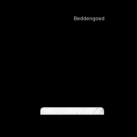
Twijfela
Beddengoed
ar
matras
Tweeperso
ons
matras
Opberg
Topma
trasse
Japandi
n
Molto
Eenpersoons Split/Topmatrassen
ns
Twijfelaar Split/Topmatrassen
Tweepersoons Split/Topmatrassen