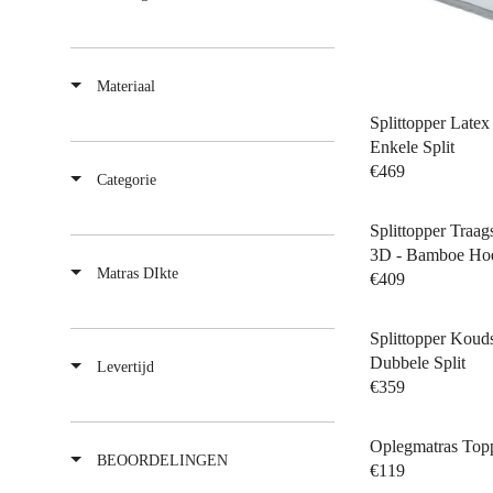
Materiaal
Splittopper Late
Enkele Split
€469
Categorie
Splittopper Traa
3D - Bamboe Ho
Matras DIkte
€409
Splittopper Kou
Dubbele Split
Levertijd
€359
Oplegmatras Topp
BEOORDELINGEN
€119