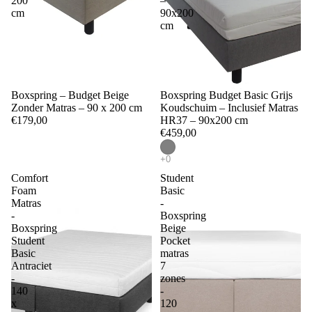
200
–
cm
90x200
cm
Boxspring – Budget Beige
Boxspring Budget Basic Grijs
Zonder Matras – 90 x 200 cm
Koudschuim – Inclusief Matras
€179,00
HR37 – 90x200 cm
€459,00
Comfort
Student
Foam
Basic
Matras
-
-
Boxspring
Boxspring
Beige
Student
Pocket
Basic
matras
Antraciet
7
-
zones
140
-
x
120