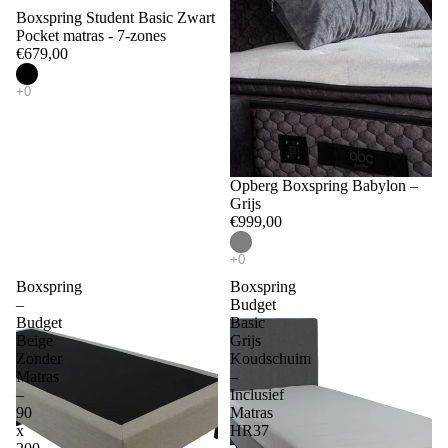
Boxspring Student Basic Zwart
Pocket matras - 7-zones
€679,00
Opberg Boxspring Babylon –
Grijs
€999,00
Boxspring
Boxspring
–
Budget
Budget
Basic
Beige
Grijs
Zonder
Koudschuim
Matras
–
–
Inclusief
90
Matras
x
HR37