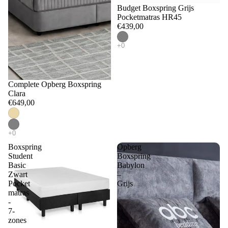
Budget Boxspring Grijs
Pocketmatras HR45
€439,00
Complete Opberg Boxspring
Clara
€649,00
Boxspring
Opberg
Student
Boxspring
Basic
Babylon
Zwart
–
Pocket
Grijs
matras
-
7-
zones