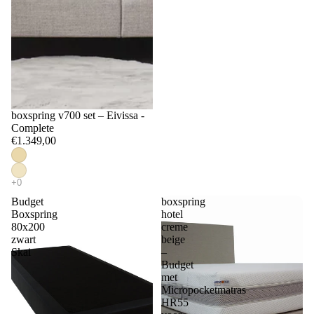
boxspring v700 set – Eivissa -
Complete
€1.349,00
Budget
boxspring
Boxspring
hotel
80x200
creme
zwart
beige
Skai
–
Budget
met
Micropocketmatras
HR55