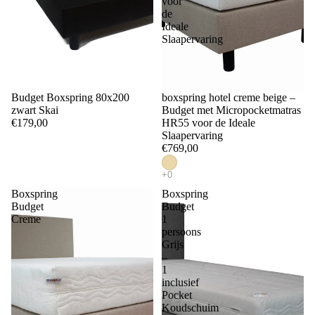
voor
de
Ideale
Slaapervaring
Budget Boxspring 80x200
boxspring hotel creme beige –
zwart Skai
Budget met Micropocketmatras
€179,00
HR55 voor de Ideale
Slaapervaring
€769,00
Boxspring
Boxspring
Budget
Budget
Creme
1
persoons
Grijs
–
1
inclusief
Pocket
Koudschuim