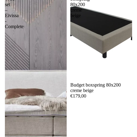
set
80x200
–
creme
Eivissa
beige
-
Complete
Budget boxspring 80x200
creme beige
€179,00