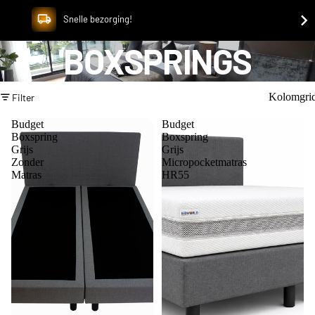
Snelle bezorging!
BOXSPRINGS
Kolomgri
Filter
Budget
Budget
Boxspring
Boxspring
Grijs
Grijs
Zonder
Micropocketmatras
Matras
HR55