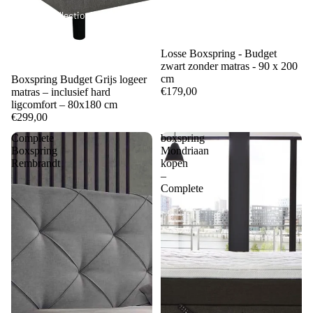
Collections
Losse Boxspring - Budget
zwart zonder matras - 90 x 200
cm
Boxspring Budget Grijs logeer
€179,00
matras – inclusief hard
ligcomfort – 80x180 cm
€299,00
Complete
boxspring
Boxspring
Mondriaan
Rembrandt
kopen
–
Complete