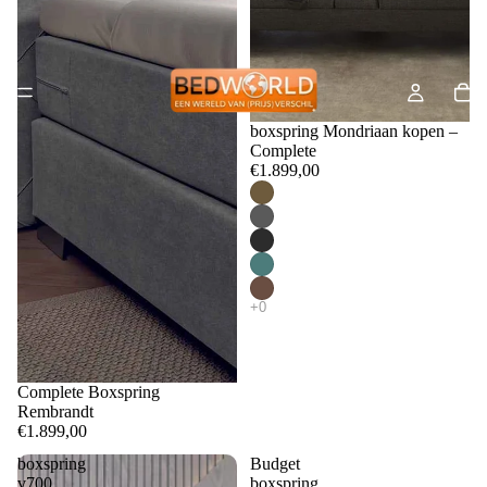
boxspring Mondriaan kopen –
Complete
€1.899,00
Complete Boxspring
Rembrandt
€1.899,00
boxspring
Budget
v700
boxspring