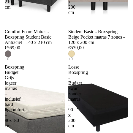
210
x
cm
200
cm
Comfort Foam Matras -
Student Basic - Boxspring
Boxspring Student Basic
Beige Pocket matras 7 zones -
Antraciet - 140 x 210 cm
120 x 200 cm
€569,00
€539,00
Boxspring
Losse
Budget
Boxspring
Grijs
-
logeer
Budget
matras
zwart
–
zonder
inclusief
matras
hard
-
ligcomfort
90
–
x
80x180
200
cm
cm