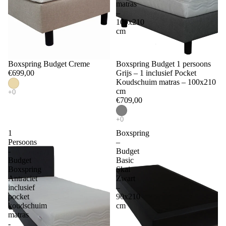
matras
–
100x210
cm
Boxspring Budget Creme
Boxspring Budget 1 persoons
€699,00
Grijs – 1 inclusief Pocket
Koudschuim matras – 100x210
cm
€709,00
1
Boxspring
Persoons
–
-
Budget
Budget
Basic
Boxspring
Skai
Antraciet
Zwart
inclusief
–
pocket
90x210
koudschuim
cm
matras
-