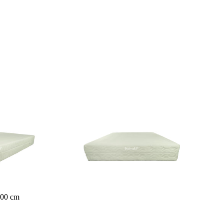
Boxspr
Stapel
bedden
Eenpersoons Budget Boxsprings
Eenpersoons Premium Boxsprings
Opberg Boxsprings
Twijfelaar
Lattenbo
Boxspring
dems
s
200 cm
Tweepe
Boxspr