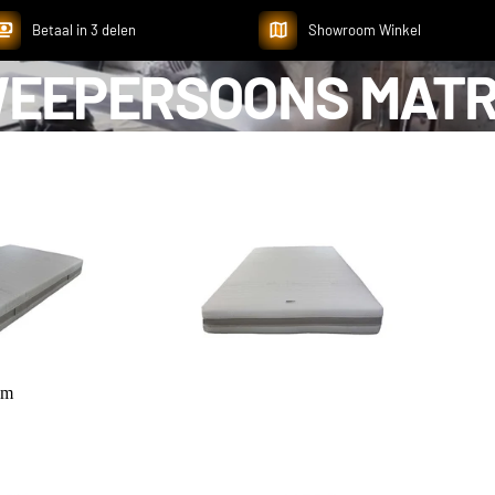
Betaal in 3 delen
Showroom Winkel
EEPERSOONS MAT
Collections
um