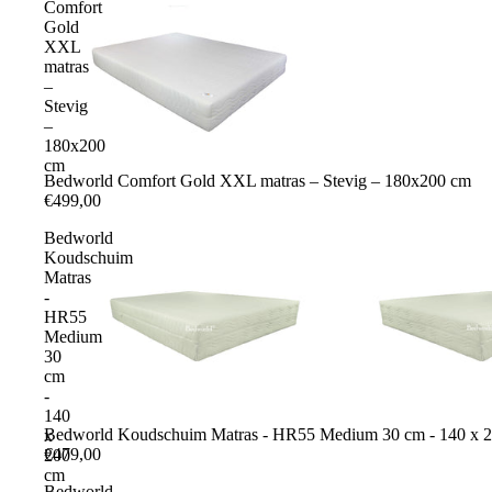
Comfort
Gold
XXL
matras
–
Stevig
–
180x200
cm
Bedworld Comfort Gold XXL matras – Stevig – 180x200 cm
€499,00
Bedworld
Koudschuim
Matras
-
HR55
Medium
30
cm
-
140
Bedworld Koudschuim Matras - HR55 Medium 30 cm - 140 x 
x
€479,00
200
cm
Bedworld