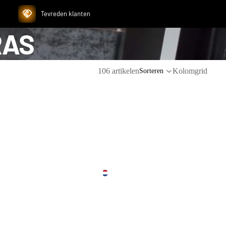
Tevreden klanten
RAS
106 artikelen
Kolomgrid
Sorteren
Regio- en
EUR
taalkiezer