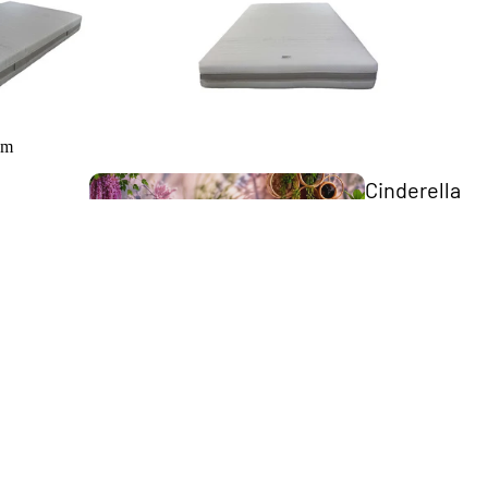
um
Cinderella
Collection
Business 
Bedden
Collection