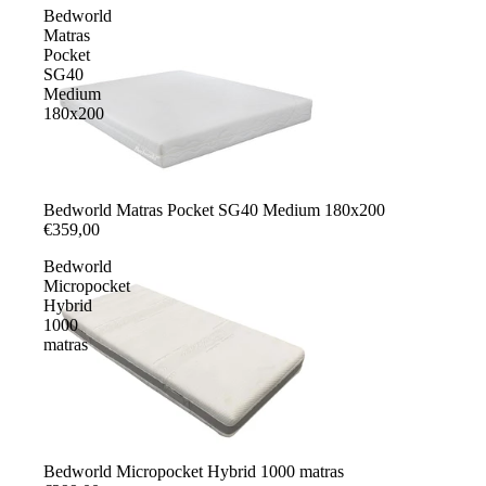
Bedworld
Matras
Pocket
SG40
Medium
180x200
Bedworld Matras Pocket SG40 Medium 180x200
€359,00
Bedworld
Micropocket
Hybrid
1000
matras
Uitverkoop
Bedworld Micropocket Hybrid 1000 matras