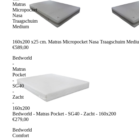
Matras
Micropocket
Nasa
Traagschuim
Medium
160x200 x25 cm. Matras Micropocket Nasa Traagschuim Medi
€589,00
Bedworld
-
Matras
Pocket
-
SG40
-
Zacht
-
160x200
Bedworld - Matras Pocket - SG40 - Zacht - 160x200
€279,00
Bedworld
Comfort