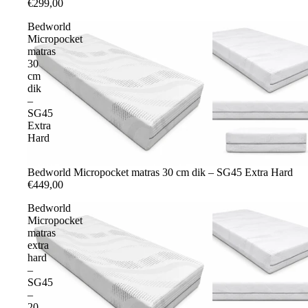
€299,00
Bedworld
Micropocket
matras
30
cm
dik
–
SG45
Extra
Hard
Bedworld Micropocket matras 30 cm dik – SG45 Extra Hard
€449,00
Bedworld
Micropocket
matras
extra
hard
–
SG45
–
20