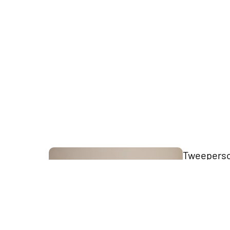
The Key
Collection
Tweepers
bedden
Scandii
Collection