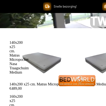
Snelle bezorging!
TW
140x200
x25
cm.
Matras
Micropocket
Nasa
Traagschuim
Medium
140x200 x25 cm. Matras Micropocket Nasa Traagschuim Medi
€489,00
160x200
x25
cm.