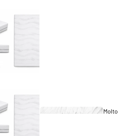
Twijfela
Beddengoed
ar
matras
Twee
matr
Opberg
Japandi
Molto
ns
Topma