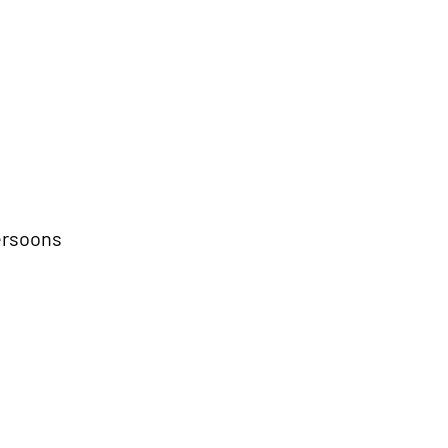
rsoons
s
ersoons
g Boxspring