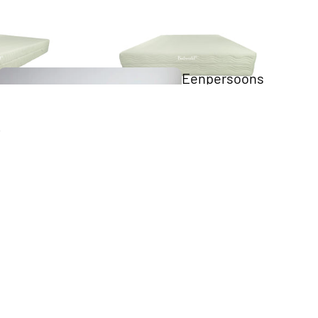
Eenpersoons
Opberg Boxspring
Tweepersoons Budget Boxsprings
Tweepersoons Premium Boxsprings
Elektrische
Boxsprings
Matrassen
Twijfelaar 
Boxspring