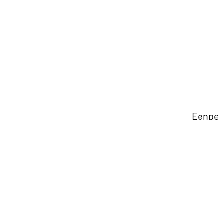
Eenpe
Matra
Tweep
Opber