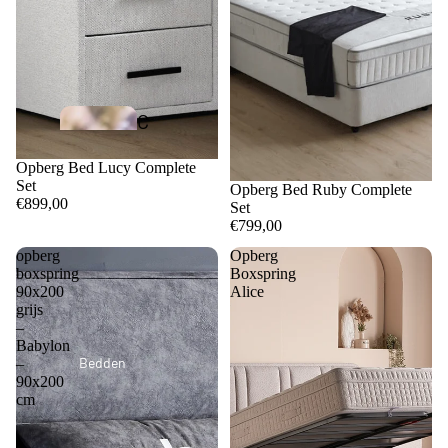
C
i
Opberg Bed Lucy Complete
n
Set
Opberg Bed Ruby Complete
€899,00
Set
d
€799,00
e
opberg
Opberg
r
boxspring
Boxspring
90x200
Alice
e
grijs
–
ll
Babylon
a
Bedden
–
90x200
C
cm
o