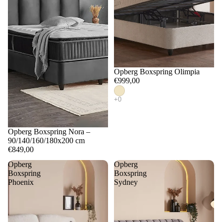
e
lake
r
ns
g
b
H
o
o
Opberg Boxspring Olimpia
x
€999,00
o
s
f
p
d
ri
k
Opberg Boxspring Nora –
n
90/140/160/180x200 cm
u
€849,00
g
s
Opberg
Opberg
i
s
Boxspring
Boxspring
Phoenix
Sydney
n
e
J
n
a
s