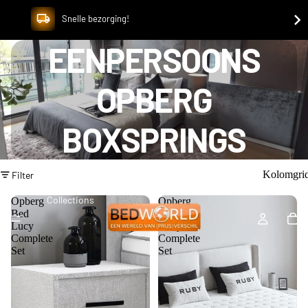
Snelle bezorging!
EENPERSOONS
OPBERG
BOXSPRINGS
Kolomgri
Filter
Collections
Opberg
Opberg
Bed
Bed
Lucy
Ruby
Complete
Complete
Set
Set