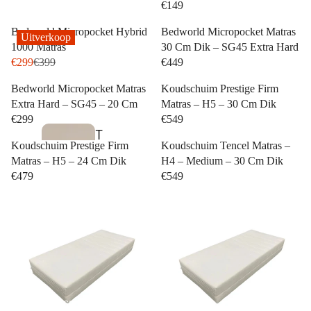
ll
€149
e
Bedworld Micropocket Hybrid
Bedworld Micropocket Matras
Uitverkoop
c
1000 Matras
30 Cm Dik – SG45 Extra Hard
€299
€399
€449
ti
o
Bedworld Micropocket Matras
Koudschuim Prestige Firm
Extra Hard – SG45 – 20 Cm
Matras – H5 – 30 Cm Dik
n
€299
€549
T
B
Koudschuim Prestige Firm
Koudschuim Tencel Matras –
w
Matras – H5 – 24 Cm Dik
H4 – Medium – 30 Cm Dik
u
e
€479
€549
s
e
i
p
n
e
e
r
s
s
s
o
Boxsprings