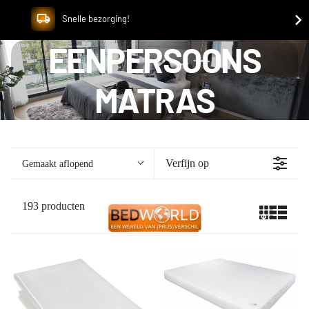
Snelle bezorging!
EENPERSOONS
MATRAS
Verfijn op
Gemaakt aflopend
Collections
193 producten