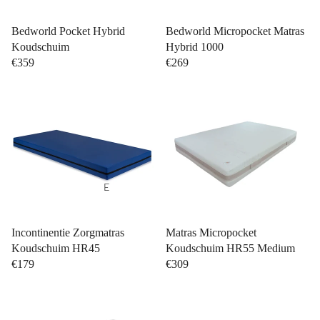
C
o
l
n
Bedworld Pocket Hybrid
Bedworld Micropocket Matras
a
Koudschuim
Hybrid 1000
s
€359
€269
s
b
s
e
C
d
o
d
ll
e
e
n
E
c
e
ti
n
S
Incontinentie Zorgmatras
Matras Micropocket
o
p
o
Koudschuim HR45
Koudschuim HR55 Medium
e
n
€179
€309
f
r
a
s
T
o
b
o