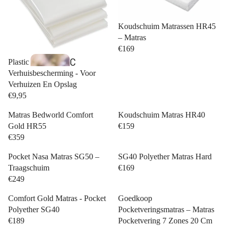
Koudschuim Matrassen HR45
– Matras
€169
C
Plastic Matraszak
Verhuisbescherming - Voor
i
Verhuizen En Opslag
n
€9,95
d
Matras Bedworld Comfort
Koudschuim Matras HR40
e
Gold HR55
€159
r
€359
e
Pocket Nasa Matras SG50 –
SG40 Polyether Matras Hard
ll
Traagschuim
€169
€249
a
Bedden
C
Comfort Gold Matras - Pocket
Goedkoop
Polyether SG40
Pocketveringsmatras – Matras
o
€189
Pocketvering 7 Zones 20 Cm