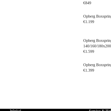
€849
Opberg Boxsprin
€1.199
Opberg Boxspring
140/160/180x20
€1.599
Opberg Boxsprin
€1.399
Winkel
Service & He