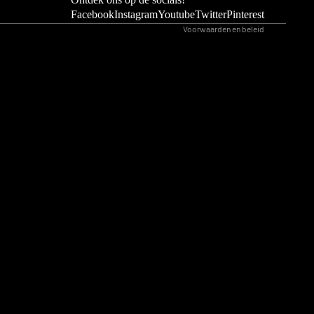
Contactgegevens
Facebook
Instagram
Youtube
Twitter
Pinterest
Voorwaarden en beleid
n
soons