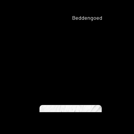
Twijfela
Beddengoed
ar
matras
Tweeperso
ons
matras
Opberg
Topma
trasse
Japandi
n
Molto
Eenpersoons Split/Topmatrassen
ns
Twijfelaar Split/Topmatrassen
Tweepersoons Split/Topmatrassen