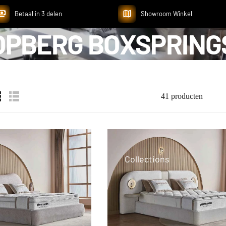
Betaal in 3 delen
Showroom Winkel
OPBERG BOXSPRING
41 producten
Collections