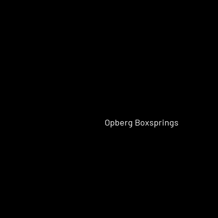
Boxspr
Stapel
bedden
Eenpersoons Budget Boxsprings
Eenpersoons Premium Boxsprings
Opberg Boxsprings
Twijfelaar
Lattenbo
Boxspring
dems
s
Tweepe
Boxspr