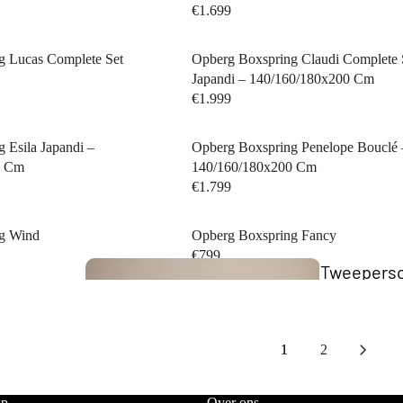
€1.699
g Lucas Complete Set
Opberg Boxspring Claudi Complete 
Japandi – 140/160/180x200 Cm
€1.999
 Esila Japandi –
Opberg Boxspring Penelope Bouclé 
0 Cm
140/160/180x200 Cm
The Key
€1.799
Collection
g Wind
Opberg Boxspring Fancy
€799
Tweepers
bedden
1
2
Scandii
Collection
lp
Over ons