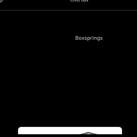
Sofa
Boxsprings
bedden
Woodstock
Collection
Vouw
bedden
Pierre Cardi
Eenper
Bedding