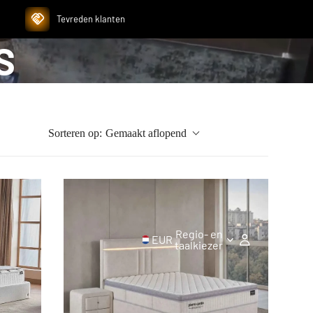
Tevreden klanten
S
Sorteren op:
Gemaakt aflopend
Regio- en
EUR
taalkiezer