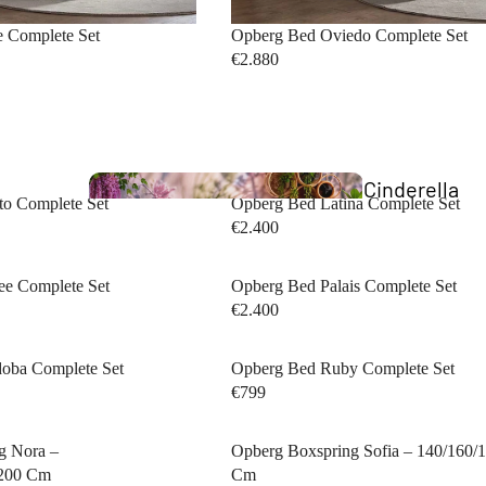
 Complete Set
Opberg Bed Oviedo Complete Set
€2.880
Cinderella
to Complete Set
Opberg Bed Latina Complete Set
Collection
€2.400
ee Complete Set
Opberg Bed Palais Complete Set
€2.400
oba Complete Set
Opberg Bed Ruby Complete Set
€799
Business 
g Nora –
Opberg Boxspring Sofia – 140/160/
x200 Cm
Cm
Bedden
Collection