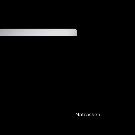
Eenpersoons
Opberg Boxspring
Tweepersoons Budget Boxsprings
Tweepersoons Premium Boxsprings
Elektrische
Boxsprings
Matrassen
Twijfelaar 
Boxspring