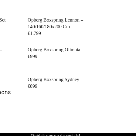
Set
Opberg Boxspring Lennon –
140/160/180x200 Cm
€1.799
–
Opberg Boxspring Olimpia
€999
Opberg Boxspring Sydney
€899
oons
Privacybeleid
Verzendbeleid
Terugbetalingsbeleid
Algemene voorwaarden
Wettelijke kennisgeving
Ontdek ons op de socials!