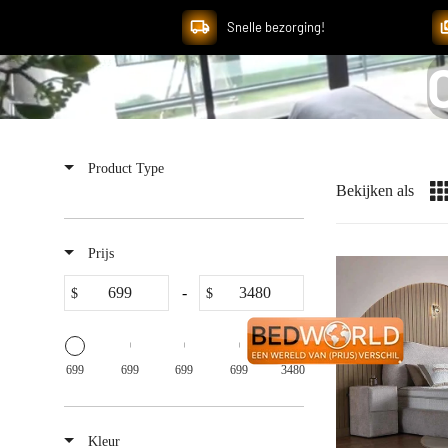
Snelle bezorging!
Product Type
Bekijken als
Prijs
-
$
$
699
699
699
699
3480
Kleur