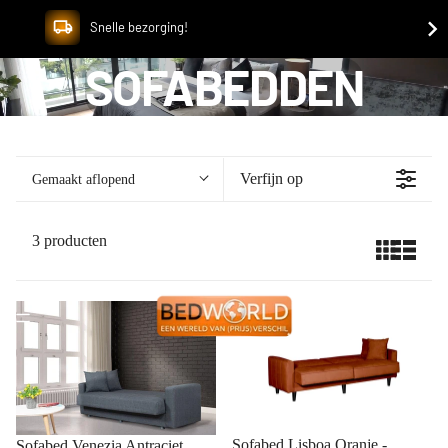
Snelle bezorging!
SOFABEDDEN
Verfijn op
Gemaakt aflopend
3 producten
Collections
Sofabed Lisboa Oranje -
Sofabed Venezia Antraciet