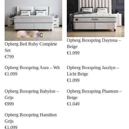
C
Opberg Boxspring Daytona –
i
Opberg Bed Ruby Complete
Beige
Set
n
€1.099
€799
d
Opberg Boxspring Aura – Wit
Opberg Boxspring Jazzlyn –
e
€1.099
Licht Beige
r
€1.099
e
Opberg Boxspring Babylon –
Opberg Boxspring Phantom –
ll
Grijs
Beige
a
€999
€1.049
Bedden
C
Opberg Boxspring Hamilton
o
Grijs
€1.099