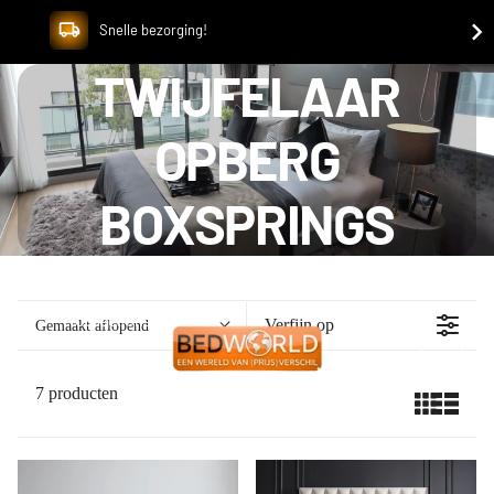
Snelle bezorging!
TWIJFELAAR
OPBERG
BOXSPRINGS
Collections
Verfijn op
Gemaakt aflopend
7 producten