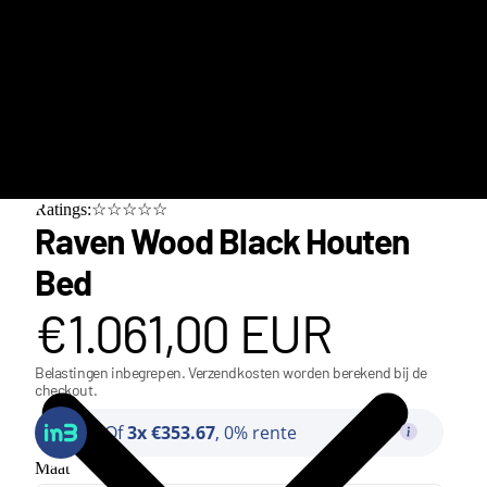
Ratings:☆☆☆☆☆
Raven Wood Black Houten
Bed
€1.061,00 EUR
Belastingen inbegrepen. Verzendkosten worden berekend bij de
checkout.
Of
3x €353.67
, 0% rente
Class
Maat