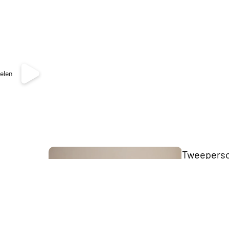
elen
The Key
Collection
Tweepers
bedden
Scandii
Collection