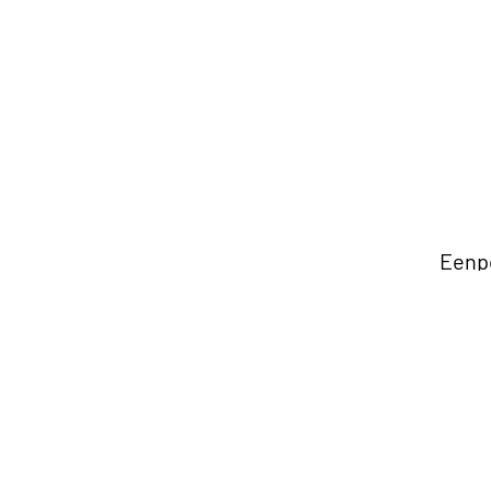
Eenp
Matr
Tweep
Opber