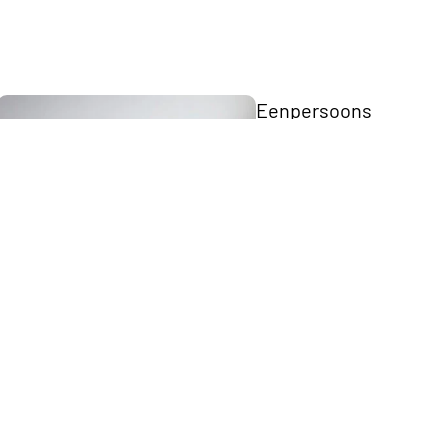
Eenpersoons
Opberg Boxspring
Tweepersoons Budget Boxsprings
Tweepersoons Premium Boxsprings
Elektrische
Boxsprings
Matrassen
Twijfelaar 
Boxspring