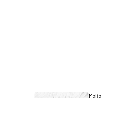
Twijfela
Beddengoed
ar
matras
Tweeperso
ons
matras
Opberg
Topma
trasse
Japandi
n
Molto
Eenpersoons Split/Topmatrassen
ns
Twijfelaar Split/Topmatrassen
Tweepersoons Split/Topmatrassen