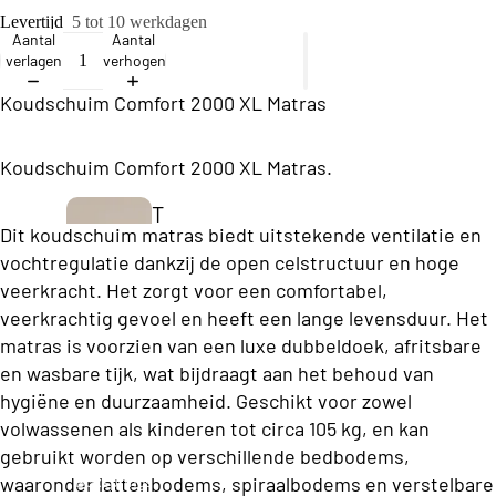
ll
Levertijd
5 tot 10 werkdagen
e
Aantal
Aantal
verlagen
verhogen
c
ti
Koudschuim Comfort 2000 XL Matras
o
Koudschuim Comfort 2000 XL Matras.
n
T
B
Dit koudschuim matras biedt uitstekende ventilatie en
w
vochtregulatie dankzij de open celstructuur en hoge
u
e
veerkracht. Het zorgt voor een comfortabel,
s
e
veerkrachtig gevoel en heeft een lange levensduur. Het
i
matras is voorzien van een luxe dubbeldoek, afritsbare
p
n
en wasbare tijk, wat bijdraagt aan het behoud van
e
e
hygiëne en duurzaamheid. Geschikt voor zowel
r
volwassenen als kinderen tot circa 105 kg, en kan
s
s
gebruikt worden op verschillende bedbodems,
s
o
Boxsprings
waaronder lattenbodems, spiraalbodems en verstelbare