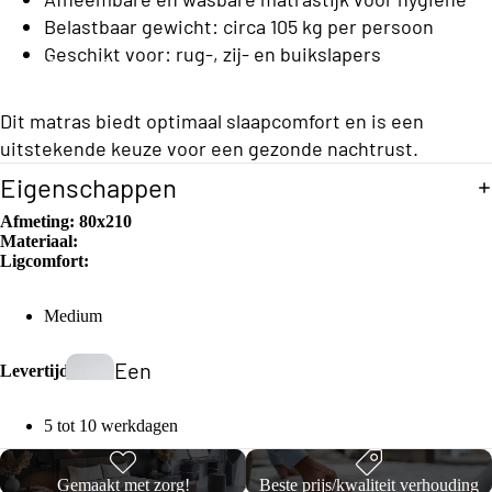
h
e
n
Belastbaar gewicht: circa 105 kg per persoon
e
d
s
Geschikt voor: rug-, zij- en buikslapers
Opberg Boxsprings
K
B
d
e
o
e
Dit matras biedt optimaal slaapcomfort en is een
x
y
n
uitstekende keuze voor een gezonde nachtrust.
s
C
p
Eigenschappen
o
ri
Vo
Afmeting:
80x210
n
ll
Materiaal:
uw
g
Ligcomfort:
e
be
s
c
dd
Eenperso
Medium
ti
en
ons
o
Een
Levertijd
Budget
n
pers
S
Boxsprin
5 tot 10 werkdagen
oon
t
gs
S
s
a
Eenperso
Gemaakt met zorg!
Beste prijs/kwaliteit verhouding