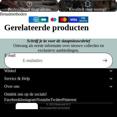
c
Opb
p
ons
a
Professioneel slaap advies
Kwaliteit staat voorop!
erg
e
Premium
Betaalmethoden
n
Box
l
Boxsprin
d
Gerelateerde producten
spri
b
gs
ii
ng
e
Matrassen
C
Schrijf je in voor de slaapnieuwsbrief
d
Twijfel
Ontvang als eerste informatie over nieuwe collecties en
o
T
d
exclusieve aanbiedingen.
aar
ll
E-mail
w
e
Boxsp
Privacybeleid
e
ij
n
rings
Verzendbeleid
c
Winkel
f
Terugbetalingsbeleid
ti
Service & Help
e
La
T
Algemene voorwaarden
o
Over ons
l
tte
w
Wettelijke kennisgeving
n
Ontdek ons op de socials!
a
e
nb
Contactgegevens
Facebook
Instagram
Youtube
Twitter
Pinterest
e
a
od
© 2026
Bedworld B.V.
E
p
Voorwaarden en beleid
W
r
e
e
e