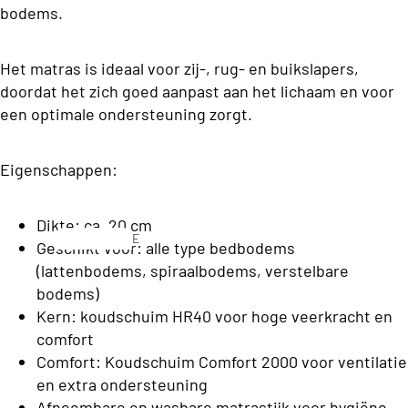
C
bodems.
o
l
n
a
s
Het matras is ideaal voor zij-, rug- en buikslapers,
s
doordat het zich goed aanpast aan het lichaam en voor
b
s
een optimale ondersteuning zorgt.
e
C
d
o
Eigenschappen:
d
ll
e
e
Dikte: ca. 20 cm
n
E
Geschikt voor: alle type bedbodems
c
e
(lattenbodems, spiraalbodems, verstelbare
ti
n
S
bodems)
o
p
o
Kern: koudschuim HR40 voor hoge veerkracht en
e
n
comfort
f
r
Comfort: Koudschuim Comfort 2000 voor ventilatie
a
s
T
en extra ondersteuning
o
b
Afneembare en wasbare matrastijk voor hygiëne
o