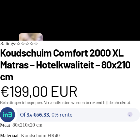
C
Ratings:☆☆☆☆☆
i
Koudschuim Comfort 2000 XL
n
Matras – Hotelkwaliteit – 80x210
d
cm
e
r
€199,00 EUR
e
Belastingen inbegrepen. Verzendkosten worden berekend bij de checkout.
ll
a
Bedden
Of
3x €66.33
, 0% rente
C
Maat
80x210x20 cm
o
Materiaal
Koudschuim HR40