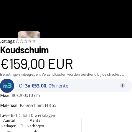
C
Ratings:☆☆☆☆☆
i
Koudschuim
n
€159,00 EUR
d
e
Belastingen inbegrepen. Verzendkosten worden berekend bij de checkout.
r
Of
3x €53,00
, 0% rente
e
Maat
80x200x10 cm
ll
Materiaal
Koudschuim HR65
a
Bedden
C
Levertijd
5 tot 10 werkdagen
Aantal
Aantal
o
verlagen
verhogen