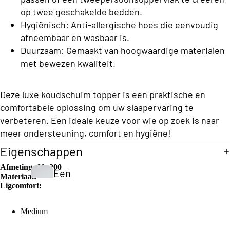
h
e
op twee geschakelde bedden.
n
e
d
s
Hygiënisch: Anti-allergische hoes die eenvoudig
Opberg Boxsprings
K
B
afneembaar en wasbaar is.
d
e
o
Duurzaam: Gemaakt van hoogwaardige materialen
e
x
y
met bewezen kwaliteit.
n
s
C
p
o
Deze luxe koudschuim topper is een praktische en
ri
Vo
n
comfortabele oplossing om uw slaapervaring te
ll
uw
g
verbeteren. Een ideale keuze voor wie op zoek is naar
e
be
s
meer ondersteuning, comfort en hygiëne!
c
dd
Eenperso
Eigenschappen
ti
en
ons
Afmeting:
80x200
o
Een
Budget
Materiaal:
n
Ligcomfort:
pers
S
Boxsprin
oon
t
gs
Medium
S
s
a
Eenperso