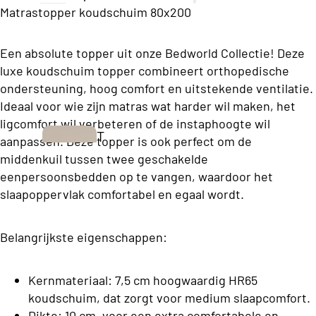
ll
Matrastopper koudschuim 80x200
e
c
Een absolute topper uit onze Bedworld Collectie! Deze
ti
luxe koudschuim topper combineert orthopedische
o
ondersteuning, hoog comfort en uitstekende ventilatie.
Ideaal voor wie zijn matras wat harder wil maken, het
n
ligcomfort wil verbeteren of de instaphoogte wil
T
aanpassen. Deze topper is ook perfect om de
B
w
middenkuil tussen twee geschakelde
u
eenpersoonsbedden op te vangen, waardoor het
e
s
slaapoppervlak comfortabel en egaal wordt.
e
i
p
n
Belangrijkste eigenschappen:
e
e
r
s
Kernmateriaal: 7,5 cm hoogwaardig HR65
s
s
koudschuim, dat zorgt voor medium slaapcomfort.
o
Boxsprings
Dikte: 10 cm, voor een extra comfortabele en