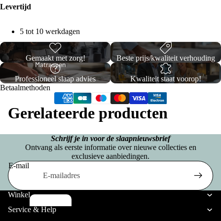
c
Opb
p
Levertijd
ons
a
erg
e
Premium
n
5 tot 10 werkdagen
Box
l
Boxsprin
d
spri
b
gs
Gemaakt met zorg!
Beste prijs/kwaliteit verhouding
ii
ng
e
Matrassen
C
Professioneel slaap advies
Kwaliteit staat voorop!
d
Twijfel
Betaalmethoden
o
T
d
aar
ll
w
Gerelateerde producten
e
Boxsp
e
ij
n
rings
c
f
Schrijf je in voor de slaapnieuwsbrief
Ontvang als eerste informatie over nieuwe collecties en
ti
e
La
exclusieve aanbiedingen.
T
o
l
E-mail
tte
w
n
Privacybeleid
a
e
nb
e
Verzendbeleid
a
Winkel
od
E
p
Terugbetalingsbeleid
W
r
Service & Help
e
e
e
Algemene voorwaarden