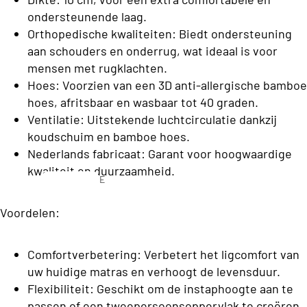
C
o
ondersteunende laag.
l
n
Orthopedische kwaliteiten: Biedt ondersteuning
a
aan schouders en onderrug, wat ideaal is voor
s
s
mensen met rugklachten.
b
s
Hoes: Voorzien van een 3D anti-allergische bamboe
e
hoes, afritsbaar en wasbaar tot 40 graden.
C
d
Ventilatie: Uitstekende luchtcirculatie dankzij
o
d
koudschuim en bamboe hoes.
ll
Nederlands fabricaat: Garant voor hoogwaardige
e
e
kwaliteit en duurzaamheid.
n
E
c
e
ti
Voordelen:
n
S
o
p
o
e
n
Comfortverbetering: Verbetert het ligcomfort van
f
r
uw huidige matras en verhoogt de levensduur.
a
s
T
Flexibiliteit: Geschikt om de instaphoogte aan te
o
b
passen of een tweepersoonsoppervlak te creëren
o