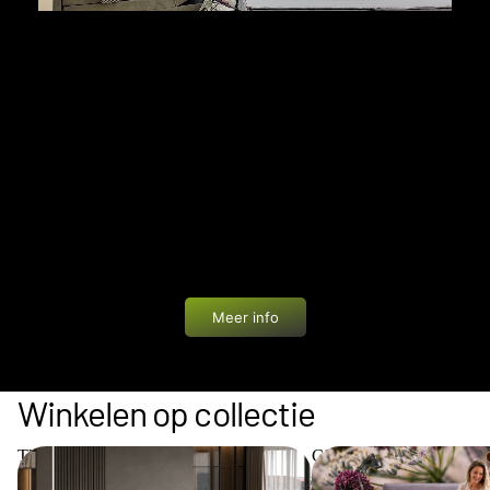
PRIVÉ WINKELEN
Bij Bedworld geniet je van een unieke ervaring: een
showroom van 1200 m² helemaal voor jezelf. In alle
rust en zonder drukte ontdek je onze boxsprings,
matrassen en accessoires. Eén van onze
slaapadviseurs begeleidt je persoonlijk met advies
op maat.
Meer info
Winkelen op collectie
The Key Collection
Cinderella Collection