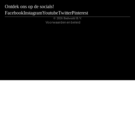
Wettelijke kennisgeving
Ontdek ons op de socials!
Contactgegevens
Facebook
Instagram
Youtube
Twitter
Pinterest
© 2026
Bedworld B.V.
Voorwaarden en beleid