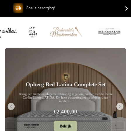
Snelle bezorging!
Bedworld B.V.
Opberg Bed Leon Complete Set
Breng een eigentijdse en luxe uitstraling in je slaapkamer met de Pierre
Cardin Literie LEON. Dit stijlvolle boxspringbed onderscheidt zic...
€2.280,00
Bekijk