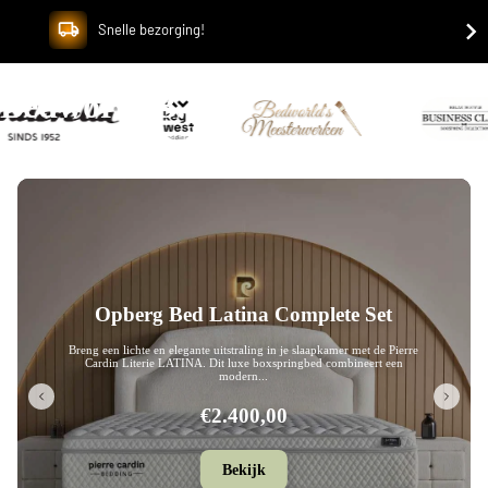
Snelle bezorging!
Bedworld B.V.
Opberg Bed Leon Complete Set
Breng een eigentijdse en luxe uitstraling in je slaapkamer met de Pierre
Cardin Literie LEON. Dit stijlvolle boxspringbed onderscheidt zic...
€2.280,00
Bekijk