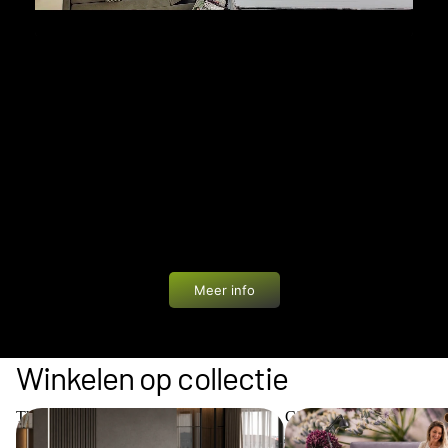
PRIVÉ WINKELEN
Bij Bedworld geniet je van een unieke ervaring: een
showroom van 1200 m² helemaal voor jezelf. In alle
rust en zonder drukte ontdek je onze boxsprings,
matrassen en accessoires. Eén van onze
slaapadviseurs begeleidt je persoonlijk met advies
op maat.
Meer info
Winkelen op collectie
The Key Collection
Cinderella Collection