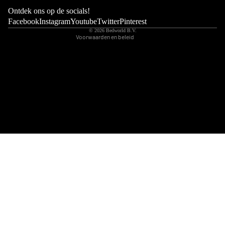
Wettelijke kennisgeving
Ontdek ons op de socials!
Contactgegevens
Facebook
Instagram
Youtube
Twitter
Pinterest
© 2026
Bedworld B.V.
Voorwaarden en beleid