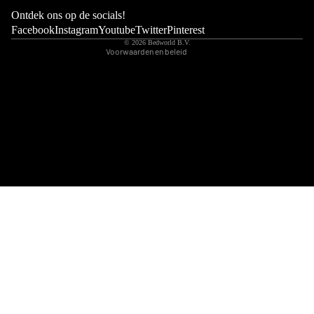
Wettelijke kennisgeving
Ontdek ons op de socials!
Contactgegevens
Facebook
Instagram
Youtube
Twitter
Pinterest
© 2026
Bedworld B.V.
Voorwaarden en beleid