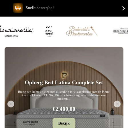
Snelle bezorging!
Bedworld B.V.
Opberg Bed Leon Complete Set
Breng een eigentijdse en luxe uitstraling in je slaapkamer met de Pierre
Cardin Literie LEON. Dit stijlvolle boxspringbed onderscheidt zic...
€2.280,00
Bekijk