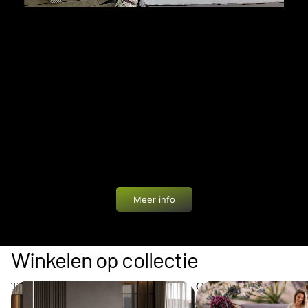
PRIVÉ WINKELEN
Bij Bedworld geniet je van een unieke ervaring: een
showroom van 1200 m² helemaal voor jezelf. In alle
rust en zonder drukte ontdek je onze boxsprings,
matrassen en accessoires. Eén van onze
slaapadviseurs begeleidt je persoonlijk met advies
op maat.
Meer info
Winkelen op collectie
The Key Collection
Cinderella Collection