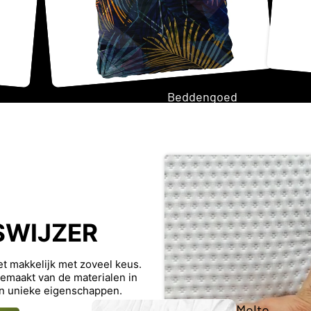
Twijfela
Beddengoed
ar
matras
Tweeperso
ons
matras
SWIJZER
Opberg
Topma
iet makkelijk met zoveel keus.
trasse
Japandi
maakt van de materialen in
n
n unieke eigenschappen.
Molto