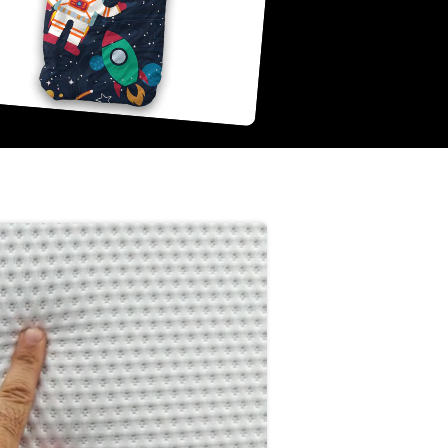
 boxspring in
 stijl