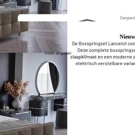
Pierre Cardi
Eenper
Bedding
Boxspr
Nieuw
De Boxspringset Lancelot com
Stapel
Deze complete boxspringset
Video afspelen
slaapklimaat en een moderne af
bedden
elektrisch verstelbare varia
Eenpersoons Budget Boxsprings
Eenpersoons Premium Boxsprings
Opberg Boxsprings
Twijfelaar
Lattenbo
Boxspring
dems
s