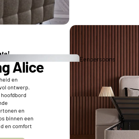
Tweepe
Boxspr
te!
Eenpersoons
g Alice
Opberg Boxspring
theid en
vol ontwerp.
Tweepersoons Budget Boxsprings
e hoofdbord
Tweepersoons Premium Boxsprings
nde
eurtonen en
Elektrische
oos binnen een
ud en comfort
Boxsprings