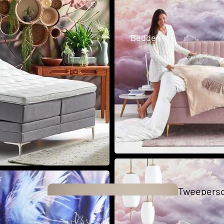
Business 
Bedden
Collection
The Key
Collection
Tweepers
bedden