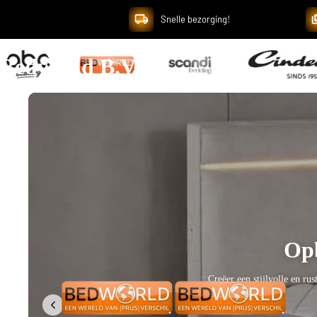
Snelle bezorging!
Bedworld B.V.
Geef je slaapkamer ee