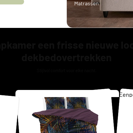
Matrassen
Twijfelaar 
Boxspring
aapkamer een frisse nieuwe lo
dekbedovertrekken
Stijlvol comfort voor elke nacht.
Eenp
Matr
Tweep
Opber