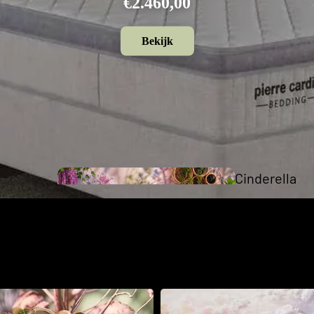
€2.640,00
Bekijk
Cinderella
Collection
The Cinderella Collection
xspring aan je zijde wordt iedere dag een mooie dag om je