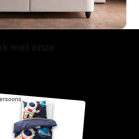
Opberg
ok met onze
ersoons
as
ersoons
g Boxspring