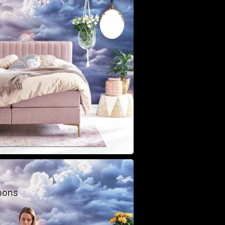
Class
oons