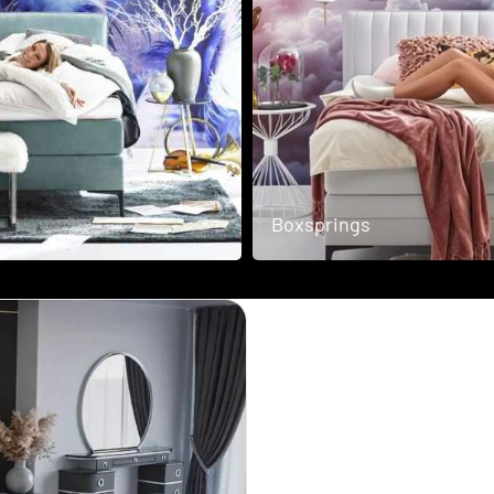
Scandii
Collection
Sofa
Boxsprings
bedden
Woodstock
Collection
Vouw
bedden