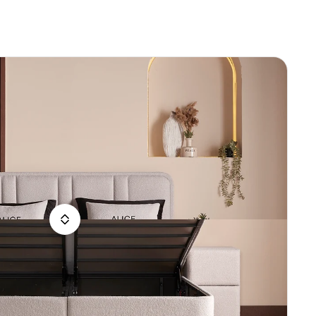
rsoons
ings