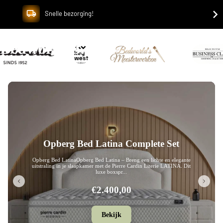
Snelle bezorging!
Bedworld B.V.
Opberg Bed Leon Complete Set
Opberg Bed LeonOpberg Bed Leon – Breng een eigentijdse en luxe
uitstraling in je slaapkamer met de Pierre Cardin Literie LEON. Dit
stijlvolle boxsp...
€2.280,00
Bekijk