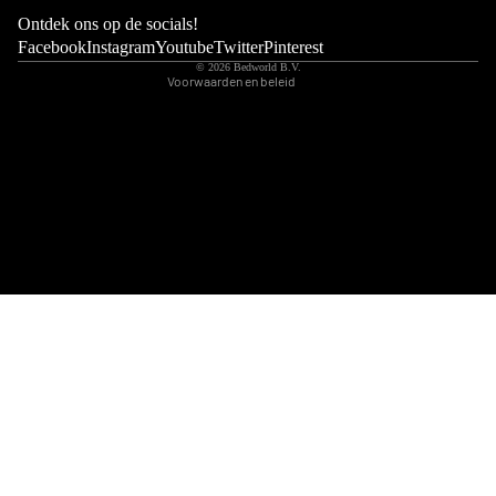
Wettelijke kennisgeving
Ontdek ons op de socials!
Contactgegevens
Facebook
Instagram
Youtube
Twitter
Pinterest
© 2026
Bedworld B.V.
Voorwaarden en beleid