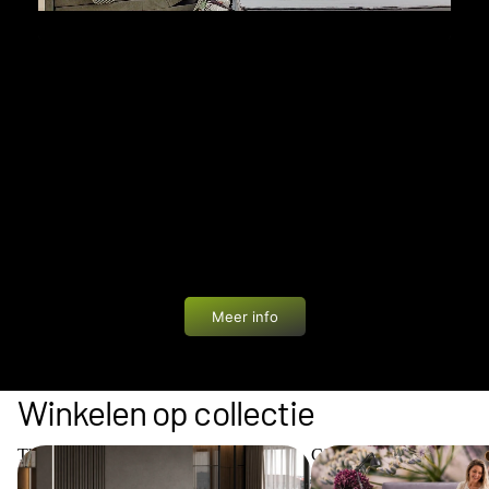
PRIVÉ WINKELEN
Bij Bedworld geniet je van een unieke ervaring: een
showroom van 1200 m² helemaal voor jezelf. In alle
rust en zonder drukte ontdek je onze boxsprings,
matrassen en accessoires. Eén van onze
slaapadviseurs begeleidt je persoonlijk met advies
op maat.
Meer info
Winkelen op collectie
The Key Collection
Cinderella Collection