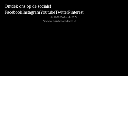
Wettelijke kennisgeving
Ontdek ons op de socials!
Contactgegevens
Facebook
Instagram
Youtube
Twitter
Pinterest
© 2026
Bedworld B.V.
Voorwaarden en beleid