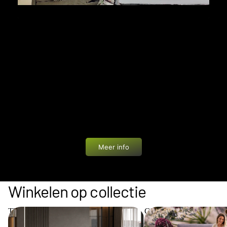
PRIVÉ WINKELEN
Bij Bedworld geniet je van een unieke ervaring: een
showroom van 1200 m² helemaal voor jezelf. In alle
rust en zonder drukte ontdek je onze boxsprings,
matrassen en accessoires. Eén van onze
slaapadviseurs begeleidt je persoonlijk met advies
op maat.
Meer info
Winkelen op collectie
The Key Collection
Cinderella Collection