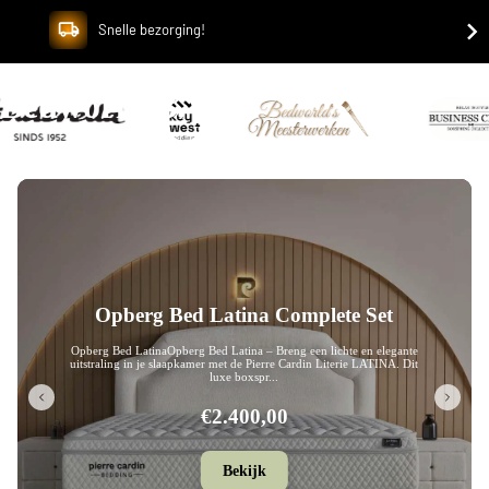
Snelle bezorging!
Bedworld B.V.
Opberg Bed Leon Complete Set
Opberg Bed LeonOpberg Bed Leon – Breng een eigentijdse en luxe
uitstraling in je slaapkamer met de Pierre Cardin Literie LEON. Dit
stijlvolle boxsp...
€2.280,00
Bekijk