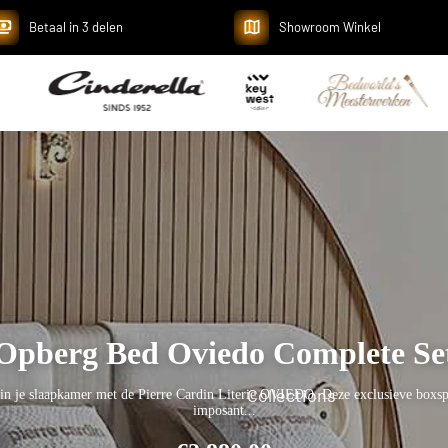
Betaal in 3 delen
Showroom Winkel
berg Bed Genova LED Complete 
Collections
ustgevende sfeer in je slaapkamer met de Pierre Cardin Literie GENOVA LED. 
voorzien ...