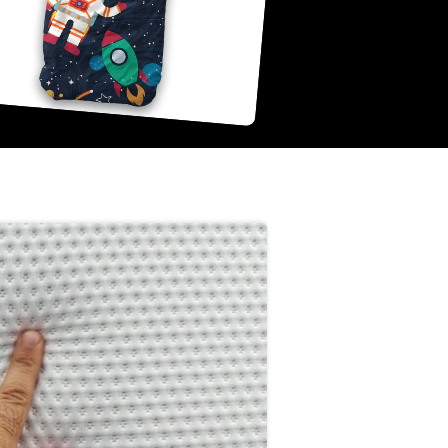
 boxspring in
 stijl