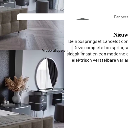
Pierre Cardi
Eenper
Bedding
Boxspr
Nieuw
De Boxspringset Lancelot com
Stapel
Deze complete boxspringset
Video afspelen
slaapklimaat en een moderne af
bedden
elektrisch verstelbare varia
Eenpersoons Budget Boxsprings
Eenpersoons Premium Boxsprings
Opberg Boxsprings
Twijfelaar
Lattenbo
Boxspring
dems
s