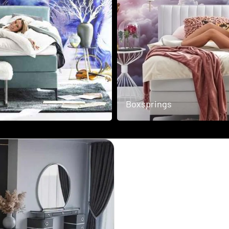
Scandii
Collection
Sofa
Boxsprings
bedden
Woodstock
Collection
Vouw
bedden