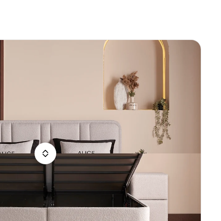
rsoons
ings