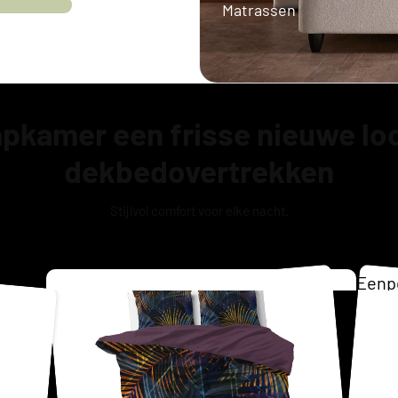
Matrassen
Twijfelaar 
Boxspring
aapkamer een frisse nieuwe lo
dekbedovertrekken
Stijlvol comfort voor elke nacht.
Eenp
Matr
Tweep
Opber