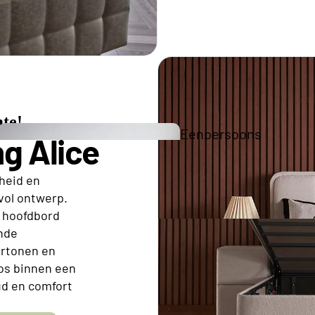
Tweepe
Boxspr
te!
Eenpersoons
g Alice
Opberg Boxspring
theid en
vol ontwerp.
Tweepersoons Budget Boxsprings
e hoofdbord
Tweepersoons Premium Boxsprings
nde
eurtonen en
Elektrische
oos binnen een
ud en comfort
Boxsprings