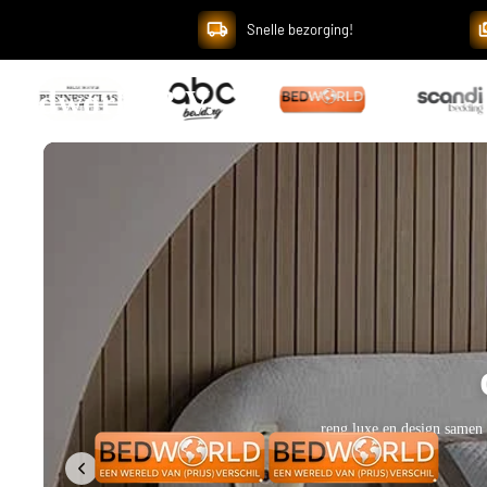
Snelle bezorging!
Bedworld B.V.
Op
Creëer een stijlvolle en r