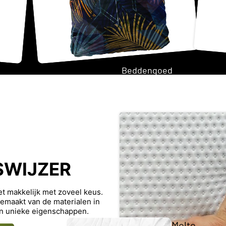
Twijfela
Beddengoed
ar
matras
Tweeperso
ons
matras
SWIJZER
Opberg
Topma
iet makkelijk met zoveel keus.
trasse
Japandi
maakt van de materialen in
n
n unieke eigenschappen.
Molto