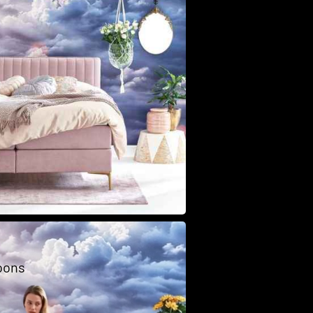
Class
oons