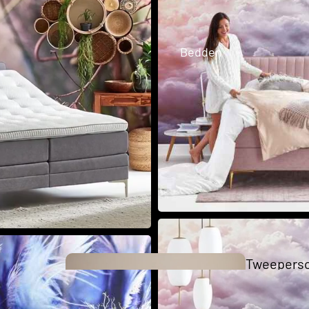
Business 
Bedden
Collection
The Key
Collection
Tweepers
bedden