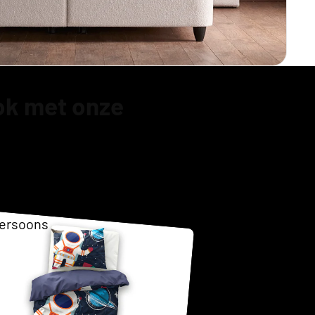
Opberg
ok met onze
ersoons
as
ersoons
g Boxspring