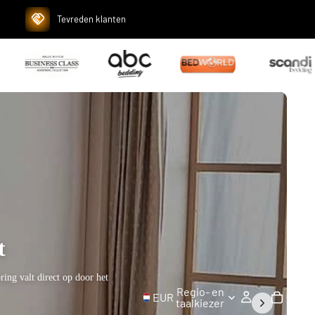
Tevreden klanten
Set
Dit moderne boxspringbed is
Regio- en
EUR
taalkiezer