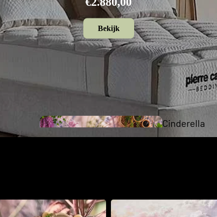
€2.460,00
Bekijk
Cinderella
Collection
The Cinderella Collection
xspring aan je zijde wordt iedere dag een mooie dag om je