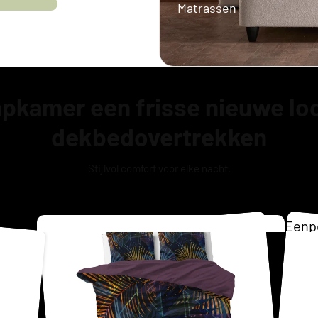
Matrassen
Twijfelaar 
Boxspring
aapkamer een frisse nieuwe lo
dekbedovertrekken
Stijlvol comfort voor elke nacht.
Eenp
Matr
Tweep
Opber