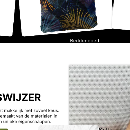
Twijfela
Beddengoed
ar
matras
Tweeperso
ons
matras
SWIJZER
Opberg
Topma
iet makkelijk met zoveel keus.
trasse
Japandi
maakt van de materialen in
n
n unieke eigenschappen.
Molto