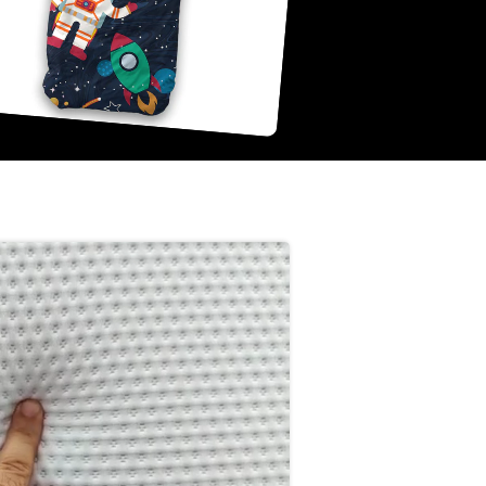
 boxspring in
 stijl