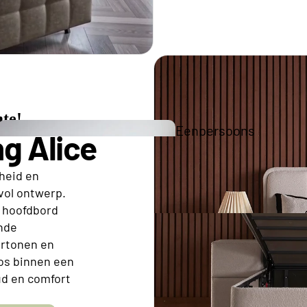
Tweepe
Boxspr
te!
Eenpersoons
g Alice
Opberg Boxspring
theid en
vol ontwerp.
Tweepersoons Budget Boxsprings
e hoofdbord
Tweepersoons Premium Boxsprings
nde
eurtonen en
Elektrische
oos binnen een
ud en comfort
Boxsprings