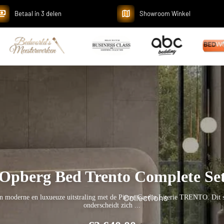
Betaal in 3 delen
Showroom Winkel
Opberg Bed Latina Complete Se
Collections
te uitstraling in je slaapkamer met de Pierre Cardin Literie LATINA. Dit luxe 
modern...