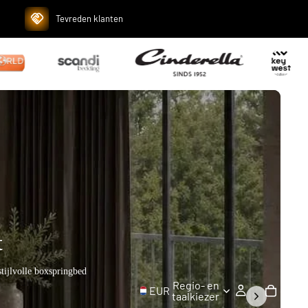
Tevreden klanten
t
boxspringbed combineert een
Regio- en
EUR
taalkiezer