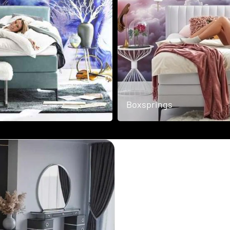
Scandii
Collection
Sofa
Boxsprings
bedden
Woodstock
Collection
Vouw
bedden