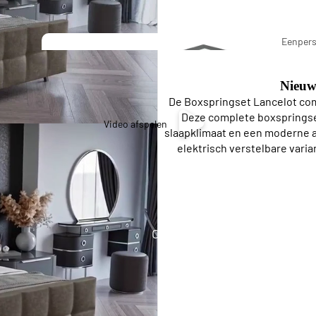
Pierre Cardi
Eenper
Bedding
Boxspr
Nieuw
De Boxspringset Lancelot com
Stapel
Deze complete boxspringset
Video afspelen
slaapklimaat en een moderne af
bedden
elektrisch verstelbare varia
Eenpersoons Budget Boxsprings
Eenpersoons Premium Boxsprings
Opberg Boxsprings
Twijfelaar
Lattenbo
Boxspring
dems
s