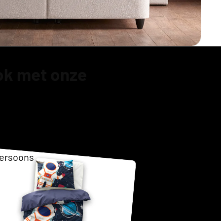
Opberg
ok met onze
ersoons
as
ersoons
g Boxspring