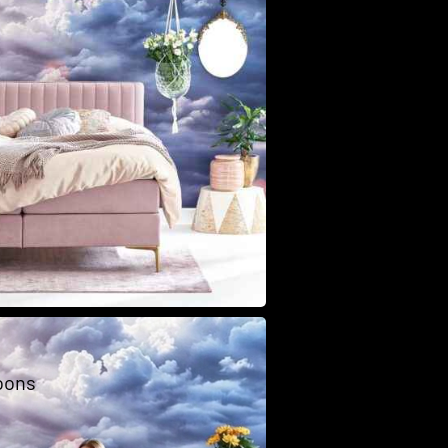
Class
oons