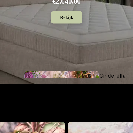
€2.400,00
Bekijk
Cinderella
Collection
The Cinderella Collection
xspring aan je zijde wordt iedere dag een mooie dag om je