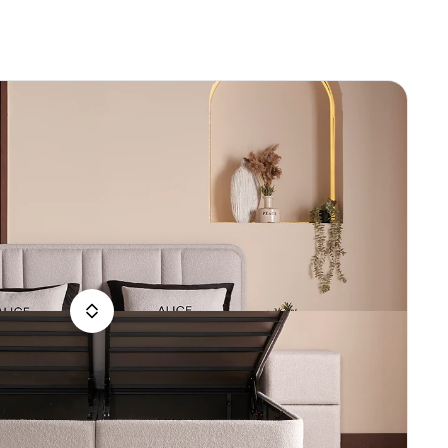
rsoons
ings