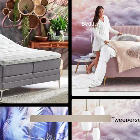
Business 
Bedden
Collection
The Key
Collection
Tweepers
bedden