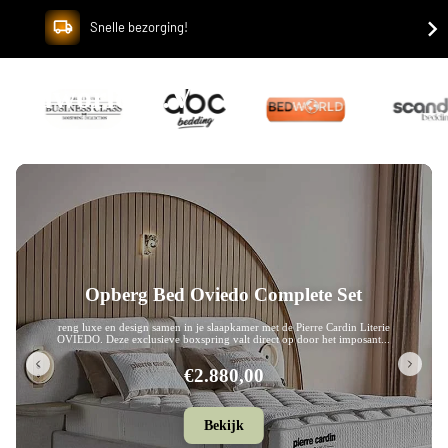
Snelle bezorging!
Bedworld B.V.
Opberg Bed Genova LED Complete Set
Creëer een stijlvolle en rustgevende sfeer in je slaapkamer met de Pierre
Cardin Literie GENOVA LED. Dit moderne boxspringbed is voorzien ...
€2.460,00
Bekijk