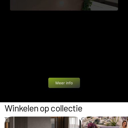
PRIVÉ WINKELEN
Bij Bedworld geniet je van een unieke ervaring: een
showroom van 1200 m² helemaal voor jezelf. In alle
rust en zonder drukte ontdek je onze boxsprings,
matrassen en accessoires. Eén van onze
slaapadviseurs begeleidt je persoonlijk met advies
op maat.
Meer info
Winkelen op collectie
The Key Collection
Cinderella Collection