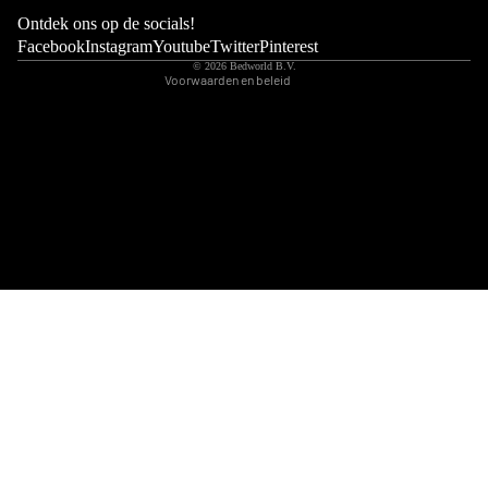
Wettelijke kennisgeving
Ontdek ons op de socials!
Contactgegevens
Facebook
Instagram
Youtube
Twitter
Pinterest
© 2026
Bedworld B.V.
Voorwaarden en beleid