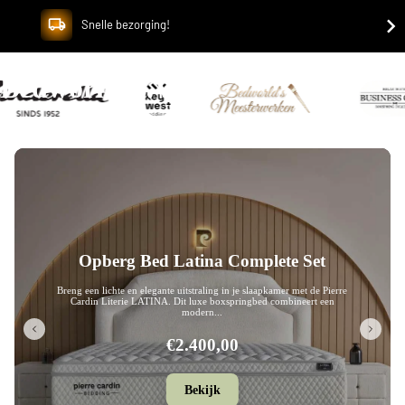
Snelle bezorging!
Bedworld B.V.
Opberg Bed Leon Complete Set
Breng een eigentijdse en luxe uitstraling in je slaapkamer met de Pierre
Cardin Literie LEON. Dit stijlvolle boxspringbed onderscheidt zic...
€2.280,00
Bekijk