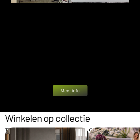
PRIVÉ WINKELEN
Bij Bedworld geniet je van een unieke ervaring: een
showroom van 1200 m² helemaal voor jezelf. In alle
rust en zonder drukte ontdek je onze boxsprings,
matrassen en accessoires. Eén van onze
slaapadviseurs begeleidt je persoonlijk met advies
op maat.
Meer info
Winkelen op collectie
The Key Collection
Cinderella Collection