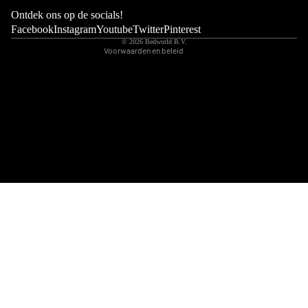
Wettelijke kennisgeving
Ontdek ons op de socials!
Contactgegevens
Facebook
Instagram
Youtube
Twitter
Pinterest
© 2026
Bedworld B.V.
Voorwaarden en beleid