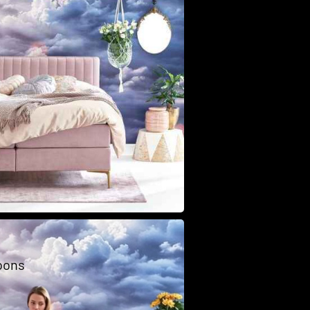
Class
oons