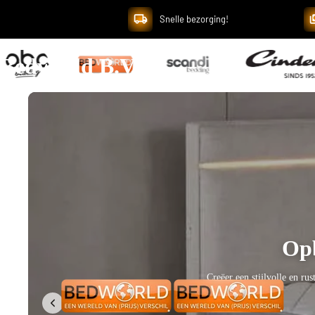
Snelle bezorging!
Bedworld B.V.
Geef je slaapkamer ee