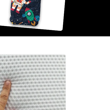
 boxspring in
 stijl