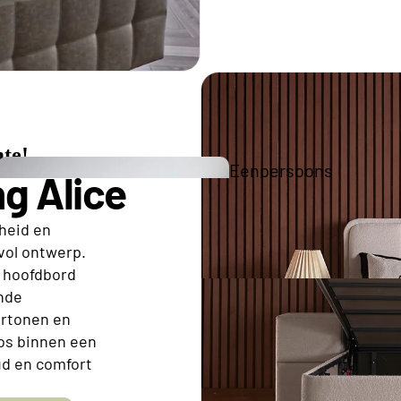
Tweepe
Boxspr
te!
Eenpersoons
g Alice
Opberg Boxspring
theid en
vol ontwerp.
Tweepersoons Budget Boxsprings
e hoofdbord
Tweepersoons Premium Boxsprings
nde
eurtonen en
Elektrische
oos binnen een
ud en comfort
Boxsprings