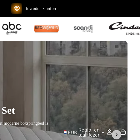
Tevreden klanten
t
tijlvolle boxspringbed
Regio- en
EUR
taalkiezer