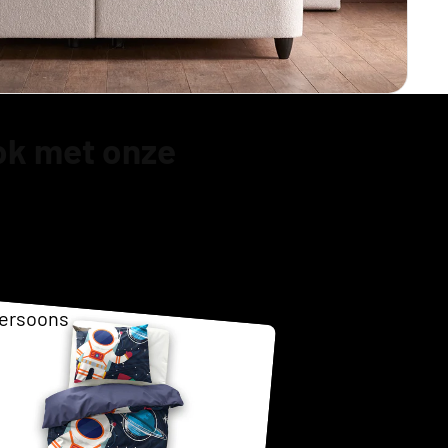
Opberg
ok met onze
ersoons
as
ersoons
g Boxspring