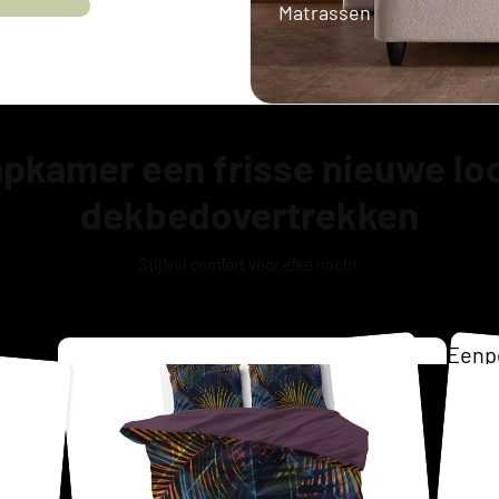
Matrassen
Twijfelaar 
Boxspring
aapkamer een frisse nieuwe lo
dekbedovertrekken
Stijlvol comfort voor elke nacht.
Eenp
Matr
Tweep
Opber