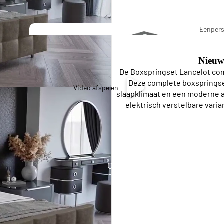
Pierre Cardi
Eenper
Bedding
Boxspr
Nieuw
De Boxspringset Lancelot com
Stapel
Deze complete boxspringset
Video afspelen
slaapklimaat en een moderne af
bedden
elektrisch verstelbare varia
Eenpersoons Budget Boxsprings
Eenpersoons Premium Boxsprings
Opberg Boxsprings
Twijfelaar
Lattenbo
Boxspring
dems
s