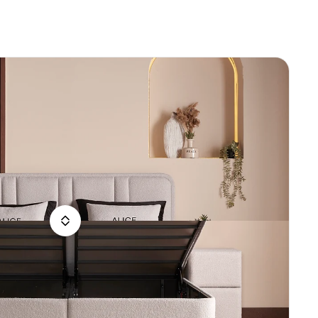
rsoons
ings