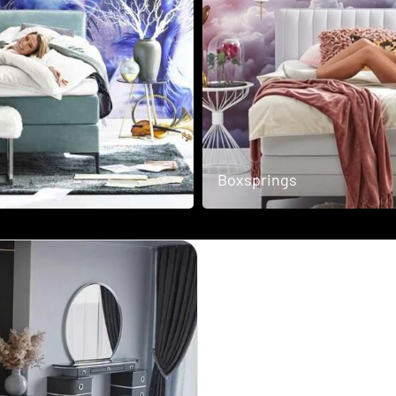
Scandii
Collection
Sofa
Boxsprings
bedden
Woodstock
Collection
Vouw
bedden