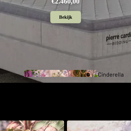
€2.640,00
Bekijk
Cinderella
Collection
The Cinderella Collection
xspring aan je zijde wordt iedere dag een mooie dag om je