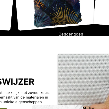
Twijfela
Beddengoed
ar
matras
Tweeperso
ons
matras
SWIJZER
Opberg
Topma
iet makkelijk met zoveel keus.
trasse
Japandi
maakt van de materialen in
n
n unieke eigenschappen.
Molto