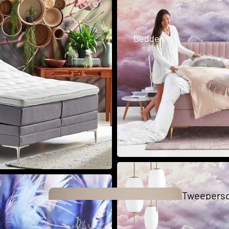
Business 
Bedden
Collection
The Key
Collection
Tweepers
bedden