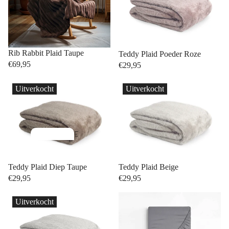
C
o
l
n
a
s
s
b
Rib Rabbit Plaid Taupe
Teddy Plaid Poeder Roze
s
€69,95
€29,95
e
C
d
Uitverkocht
Uitverkocht
o
d
ll
e
e
n
E
c
e
ti
n
S
Teddy Plaid Diep Taupe
Teddy Plaid Beige
o
p
o
€29,95
€29,95
e
n
f
r
Uitverkocht
a
s
T
o
b
o