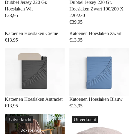
ll
Dubbel Jersey 220 Gr.
Dubbel Jersey 220 Gr.
e
Hoeslaken Wit
Hoeslaken Zwart 190/200 X
€23,95
220/230
c
€39,95
ti
Katoenen Hoeslaken Creme
Katoenen Hoeslaken Zwart
o
€13,95
€13,95
n
T
B
w
u
e
s
e
i
p
n
Katoenen Hoeslaken Antraciet
Katoenen Hoeslaken Blauw
e
€13,95
€13,95
e
r
s
s
Uitverkocht
Uitverkocht
s
o
Boxsprings