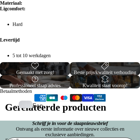
h
Materiaal:
e
n
Ligcomfort:
e
d
s
Opberg Boxsprings
K
B
d
Hard
e
o
e
x
y
Levertijd
n
s
C
p
5 tot 10 werkdagen
o
ri
Vo
n
ll
uw
g
Gemaakt met zorg!
Beste prijs/kwaliteit verhouding
e
be
s
c
Professioneel slaap advies
Kwaliteit staat voorop!
dd
Eenperso
Betaalmethoden
ti
en
ons
o
Gerelateerde producten
Een
Budget
n
pers
S
Boxsprin
oon
Schrijf je in voor de slaapnieuwsbrief
t
gs
Ontvang als eerste informatie over nieuwe collecties en
S
s
a
exclusieve aanbiedingen.
Eenperso