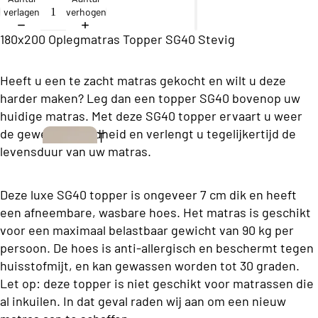
ll
verlagen
verhogen
e
180x200 Oplegmatras Topper SG40 Stevig
c
ti
Heeft u een te zacht matras gekocht en wilt u deze
o
harder maken? Leg dan een topper SG40 bovenop uw
n
huidige matras. Met deze SG40 topper ervaart u weer
de gewenste hardheid en verlengt u tegelijkertijd de
T
B
levensduur van uw matras.
w
u
e
s
Deze luxe SG40 topper is ongeveer 7 cm dik en heeft
e
een afneembare, wasbare hoes. Het matras is geschikt
i
p
voor een maximaal belastbaar gewicht van 90 kg per
n
e
persoon. De hoes is anti-allergisch en beschermt tegen
e
r
huisstofmijt, en kan gewassen worden tot 30 graden.
s
Let op: deze topper is niet geschikt voor matrassen die
s
s
al inkuilen. In dat geval raden wij aan om een nieuw
o
Boxsprings