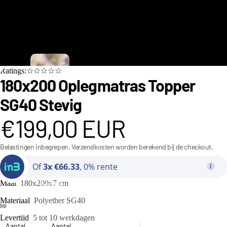
C
Ratings:☆☆☆☆☆
i
180x200 Oplegmatras Topper
n
SG40 Stevig
d
€199,00 EUR
e
r
Belastingen inbegrepen. Verzendkosten worden berekend bij de checkout.
e
Of
3x €66.33
, 0% rente
ll
a
Maat
180x200x7 cm
Bedden
C
Materiaal
Polyether SG40
o
Levertijd
5 tot 10 werkdagen
Aantal
Aantal