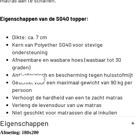
matras aan te schaffen.
C
o
l
n
Eigenschappen van de SG40 topper:
a
s
s
b
s
Dikte: ca. 7 cm
e
Kern van Polyether SG40 voor stevige
C
d
ondersteuning
o
d
Afneembare en wasbare hoes (wasbaar tot 30
ll
graden)
e
e
Anti-allergisch en bescherming tegen huisstofmijt
n
E
c
Geschikt voor een maximaal gewicht van 90 kg per
e
persoon
ti
n
S
Verhoogt de hardheid van een te zacht matras
o
p
o
Verleng de levensduur van uw matras
e
n
f
Niet geschikt voor matrassen die al inkuilen
r
a
s
Eigenschappen
T
o
b
Afmeting:
180x200
o