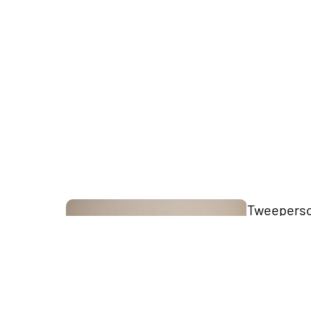
The Key
Collection
Tweepers
bedden
Scandii
Collection