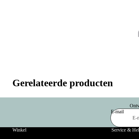
Gerelateerde producten
Ontv
E-mail
Winkel
Service & He