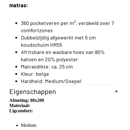
ings
matras:
360 pocketveren per m², verdeeld over 7
comfortzones
Dubbelzijdig afgewerkt met 5 cm
koudschuim HR55
Afritsbare en wasbare hoes van 80%
katoen en 20% polyester
Matrasdikte: ca. 25 cm
Kleur: beige
Hardheid: Medium/Soepel
Eigenschappen
Afmeting:
80x200
Materiaal:
Ligcomfort:
rsoons
ings
Medium