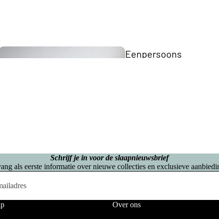
Eenpersoons
Opberg Boxspring
Tweepersoons Budget Boxsprings
Tweepersoons Premium Boxsprings
Elektrische
Schrijf je in voor de slaapnieuwsbrief
Boxsprings
ang als eerste informatie over nieuwe collecties en exclusieve aanbiedi
Matrassen
Twijfelaar 
lp
Over ons
Boxspring