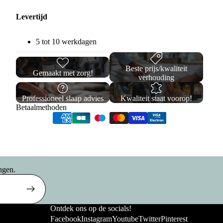
Levertijd
5 tot 10 werkdagen
Beste prijs/kwaliteit
Gemaakt met zorg!
verhouding
Professioneel slaap advies
Kwaliteit staat voorop!
Betaalmethoden
Privacybeleid
Verzendbeleid
ngen.
Terugbetalingsbeleid
Algemene voorwaarden
Wettelijke kennisgeving
Opberg
Ontdek ons op de socials!
Contactgegevens
Facebook
Instagram
Youtube
Twitter
Pinterest