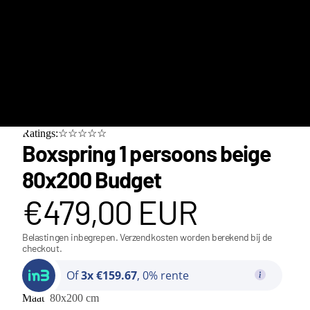
Ratings:☆☆☆☆☆
Boxspring 1 persoons beige
80x200 Budget
€479,00 EUR
Belastingen inbegrepen. Verzendkosten worden berekend bij de
checkout.
Of
3x €159.67
, 0% rente
Class
Maat
80x200 cm