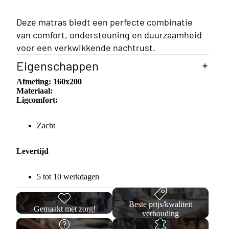
Deze matras biedt een perfecte combinatie
van comfort, ondersteuning en duurzaamheid
voor een verkwikkende nachtrust.
Eigenschappen
Afmeting:
160x200
Materiaal:
Ligcomfort:
Zacht
Levertijd
5 tot 10 werkdagen
Beste prijs/kwaliteit
Opberg
Gemaakt met zorg!
verhouding