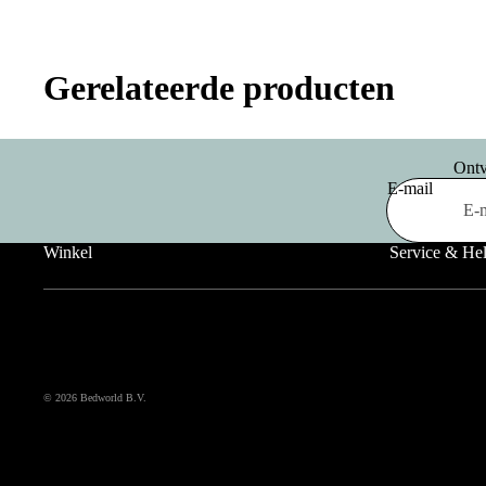
Gerelateerde producten
Ontv
E-mail
Winkel
Service & He
© 2026
Bedworld B.V.