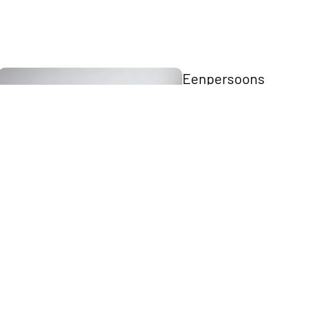
Eenpersoons
Opberg Boxspring
Tweepersoons Budget Boxsprings
Tweepersoons Premium Boxsprings
Elektrische
Boxsprings
Matrassen
Twijfelaar 
Boxspring