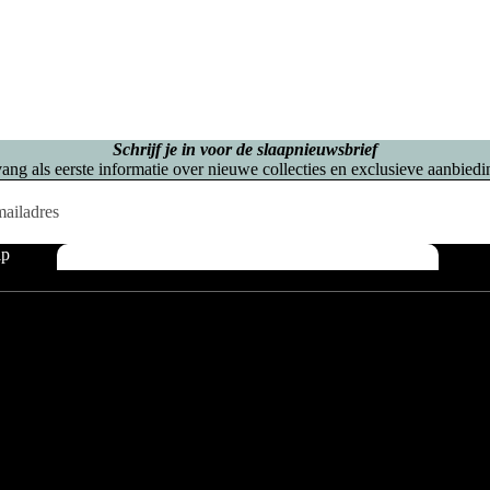
Schrijf je in voor de slaapnieuwsbrief
ang als eerste informatie over nieuwe collecties en exclusieve aanbiedi
lp
Over ons
Eenp
Matr
Tweep
Opber