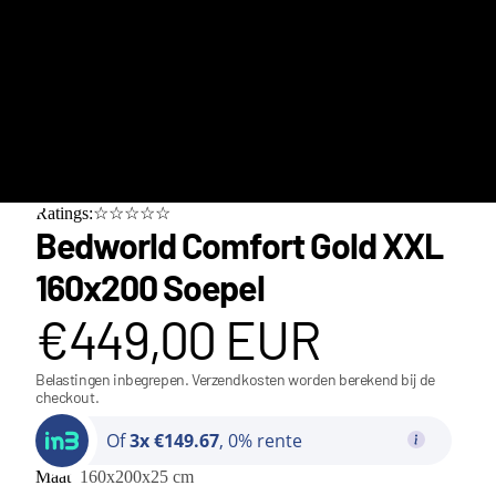
Ratings:☆☆☆☆☆
Bedworld Comfort Gold XXL
160x200 Soepel
€449,00 EUR
Belastingen inbegrepen. Verzendkosten worden berekend bij de
checkout.
Of
3x €149.67
, 0% rente
Class
Maat
160x200x25 cm