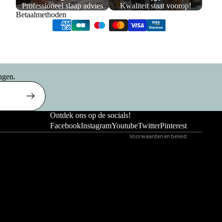
Professioneel slaap advies
Kwaliteit staat voorop!
Betaalmethoden
Privacybeleid
Verzendbeleid
ngen.
Terugbetalingsbeleid
Algemene voorwaarden
Wettelijke kennisgeving
Ontdek ons op de socials!
ersoons
Contactgegevens
Facebook
Instagram
Youtube
Twitter
Pinterest
as
Voorwaarden en beleid
ersoons
g Boxspring