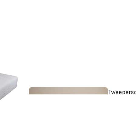
The Key
Collection
Tweepers
bedden
Scandii
Collection