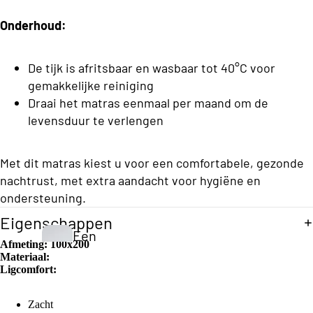
h
e
n
e
Onderhoud:
d
s
Opberg Boxsprings
K
B
d
e
o
De tijk is afritsbaar en wasbaar tot 40°C voor
e
x
gemakkelijke reiniging
y
n
s
Draai het matras eenmaal per maand om de
C
p
levensduur te verlengen
o
ri
Vo
n
ll
uw
g
Met dit matras kiest u voor een comfortabele, gezonde
e
be
s
nachtrust, met extra aandacht voor hygiëne en
c
dd
ondersteuning.
Eenperso
ti
en
ons
Eigenschappen
o
Een
Budget
Afmeting:
100x200
n
pers
Materiaal:
S
Boxsprin
Ligcomfort:
oon
t
gs
S
s
a
Zacht
Eenperso