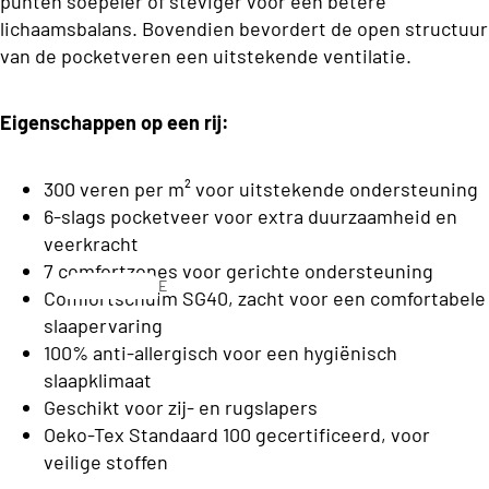
punten soepeler of steviger voor een betere
C
o
lichaamsbalans. Bovendien bevordert de open structuur
l
n
van de pocketveren een uitstekende ventilatie.
a
s
s
b
Eigenschappen op een rij:
s
e
C
d
300 veren per m² voor uitstekende ondersteuning
o
d
6-slags pocketveer voor extra duurzaamheid en
ll
veerkracht
e
e
7 comfortzones voor gerichte ondersteuning
n
E
c
Comfortschuim SG40, zacht voor een comfortabele
e
slaapervaring
ti
n
S
100% anti-allergisch voor een hygiënisch
o
p
o
slaapklimaat
e
n
f
Geschikt voor zij- en rugslapers
r
Oeko-Tex Standaard 100 gecertificeerd, voor
a
s
T
veilige stoffen
o
b
o