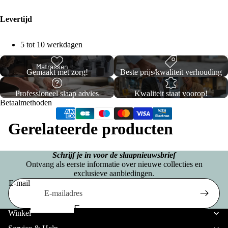
c
Opb
p
ons
a
erg
Levertijd
e
Premium
n
Box
l
Boxsprin
5 tot 10 werkdagen
d
spri
b
gs
ii
ng
e
Matrassen
Gemaakt met zorg!
Beste prijs/kwaliteit verhouding
C
d
Twijfel
o
Professioneel slaap advies
Kwaliteit staat voorop!
T
d
aar
Betaalmethoden
ll
w
e
Boxsp
e
Gerelateerde producten
ij
n
rings
c
f
ti
e
Schrijf je in voor de slaapnieuwsbrief
La
T
Ontvang als eerste informatie over nieuwe collecties en
o
l
tte
exclusieve aanbiedingen.
w
E-mail
n
a
e
nb
Privacybeleid
e
a
od
E
p
Verzendbeleid
W
Winkel
r
e
e
e
Terugbetalingsbeleid