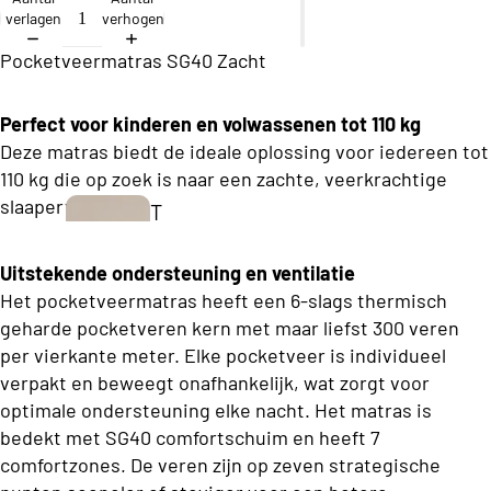
ll
verlagen
verhogen
e
Pocketveermatras SG40 Zacht
c
ti
Perfect voor kinderen en volwassenen tot 110 kg
o
Deze matras biedt de ideale oplossing voor iedereen tot
n
110 kg die op zoek is naar een zachte, veerkrachtige
slaapervaring.
T
B
w
u
Uitstekende ondersteuning en ventilatie
e
s
Het pocketveermatras heeft een 6-slags thermisch
e
geharde pocketveren kern met maar liefst 300 veren
i
p
per vierkante meter. Elke pocketveer is individueel
n
e
verpakt en beweegt onafhankelijk, wat zorgt voor
e
r
optimale ondersteuning elke nacht. Het matras is
s
bedekt met SG40 comfortschuim en heeft 7
s
s
comfortzones. De veren zijn op zeven strategische
o
Boxsprings