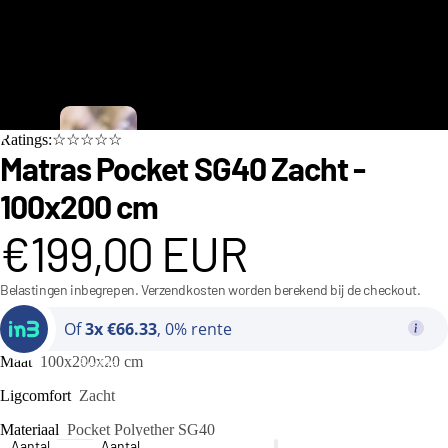
C
Ratings:☆☆☆☆☆
i
Matras Pocket SG40 Zacht -
n
100x200 cm
d
€199,00 EUR
e
r
Belastingen inbegrepen. Verzendkosten worden berekend bij de checkout.
e
Of
3x €66.33
, 0% rente
ll
a
Maat
100x200x20 cm
Bedden
C
Ligcomfort
Zacht
o
Materiaal
Pocket Polyether SG40
Aantal
Aantal