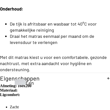
h
e
n
e
Onderhoud:
d
s
Opberg Boxsprings
K
B
d
e
o
De tijk is afritsbaar en wasbaar tot 40°C voor
e
x
gemakkelijke reiniging
y
n
s
Draai het matras eenmaal per maand om de
C
p
levensduur te verlengen
o
ri
Vo
n
ll
uw
g
Met dit matras kiest u voor een comfortabele, gezonde
e
be
s
nachtrust, met extra aandacht voor hygiëne en
c
dd
ondersteuning.
Eenperso
ti
en
ons
Eigenschappen
o
Een
Budget
Afmeting:
160x200
n
pers
Materiaal:
S
Boxsprin
Ligcomfort:
oon
t
gs
S
s
a
Zacht
Eenperso