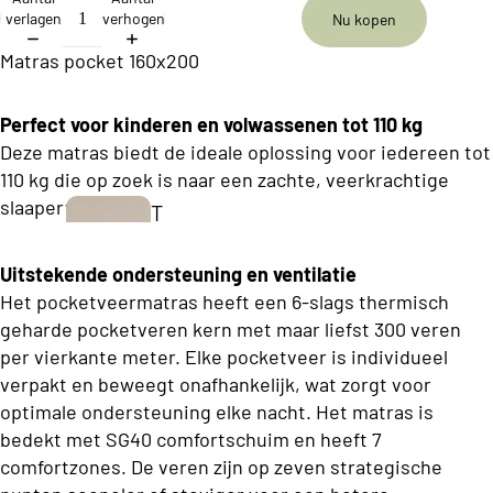
ll
verlagen
verhogen
Nu kopen
e
Matras pocket 160x200
c
ti
Perfect voor kinderen en volwassenen tot 110 kg
o
Deze matras biedt de ideale oplossing voor iedereen tot
n
110 kg die op zoek is naar een zachte, veerkrachtige
slaapervaring.
T
B
w
u
Uitstekende ondersteuning en ventilatie
e
s
Het pocketveermatras heeft een 6-slags thermisch
e
geharde pocketveren kern met maar liefst 300 veren
i
p
per vierkante meter. Elke pocketveer is individueel
n
e
verpakt en beweegt onafhankelijk, wat zorgt voor
e
r
optimale ondersteuning elke nacht. Het matras is
s
bedekt met SG40 comfortschuim en heeft 7
s
s
comfortzones. De veren zijn op zeven strategische
o
Boxsprings