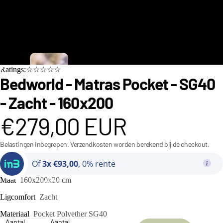
C
Ratings:☆☆☆☆☆
i
Bedworld - Matras Pocket - SG40
n
- Zacht - 160x200
d
€279,00 EUR
e
r
Belastingen inbegrepen. Verzendkosten worden berekend bij de checkout.
e
Of
3x €93,00
, 0% rente
ll
a
Maat
160x200x20 cm
Bedden
C
Ligcomfort
Zacht
o
Materiaal
Pocket Polyether SG40
Aantal
Aantal