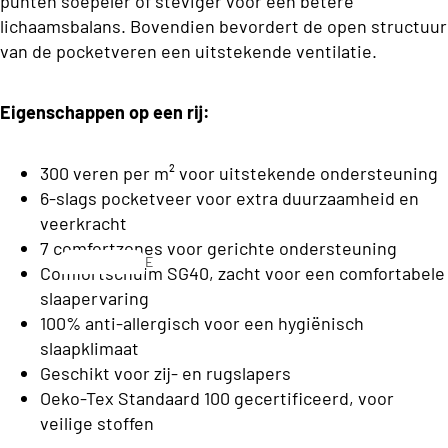
punten soepeler of steviger voor een betere
C
o
lichaamsbalans. Bovendien bevordert de open structuur
l
n
van de pocketveren een uitstekende ventilatie.
a
s
s
b
Eigenschappen op een rij:
s
e
C
d
300 veren per m² voor uitstekende ondersteuning
o
d
6-slags pocketveer voor extra duurzaamheid en
ll
veerkracht
e
e
7 comfortzones voor gerichte ondersteuning
n
E
c
Comfortschuim SG40, zacht voor een comfortabele
e
slaapervaring
ti
n
S
100% anti-allergisch voor een hygiënisch
o
p
o
slaapklimaat
e
n
f
Geschikt voor zij- en rugslapers
r
Oeko-Tex Standaard 100 gecertificeerd, voor
a
s
T
veilige stoffen
o
b
o