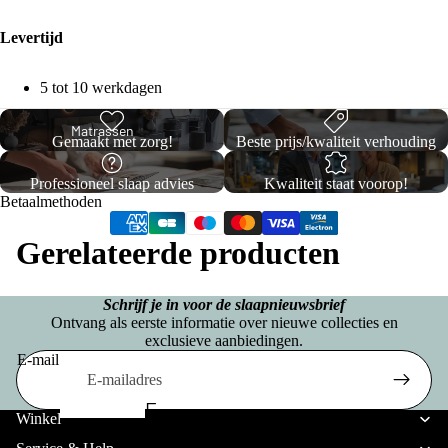
c
Opb
p
ons
a
erg
Levertijd
e
Premium
n
Box
l
Boxsprin
5 tot 10 werkdagen
d
spri
b
gs
ii
ng
e
Matrassen
Gemaakt met zorg!
Beste prijs/kwaliteit verhouding
C
d
Twijfel
o
Professioneel slaap advies
Kwaliteit staat voorop!
T
d
aar
Betaalmethoden
ll
w
e
Boxsp
e
Gerelateerde producten
ij
n
rings
c
f
ti
e
Schrijf je in voor de slaapnieuwsbrief
La
T
Ontvang als eerste informatie over nieuwe collecties en
o
l
tte
exclusieve aanbiedingen.
w
E-mail
n
a
e
nb
Privacybeleid
e
a
od
E
p
Verzendbeleid
W
Winkel
r
e
e
e
Terugbetalingsbeleid