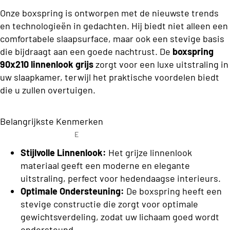
C
o
Onze boxspring is ontworpen met de nieuwste trends
l
n
en technologieën in gedachten. Hij biedt niet alleen een
a
s
comfortabele slaapsurface, maar ook een stevige basis
s
die bijdraagt aan een goede nachtrust. De
boxspring
b
s
90x210 linnenlook grijs
zorgt voor een luxe uitstraling in
e
uw slaapkamer, terwijl het praktische voordelen biedt
C
d
die u zullen overtuigen.
o
d
ll
e
Belangrijkste Kenmerken
e
n
E
c
e
Stijlvolle Linnenlook:
Het grijze linnenlook
ti
n
S
materiaal geeft een moderne en elegante
o
p
o
uitstraling, perfect voor hedendaagse interieurs.
e
n
Optimale Ondersteuning:
De boxspring heeft een
f
r
stevige constructie die zorgt voor optimale
a
s
T
gewichtsverdeling, zodat uw lichaam goed wordt
o
b
ondersteund.
o