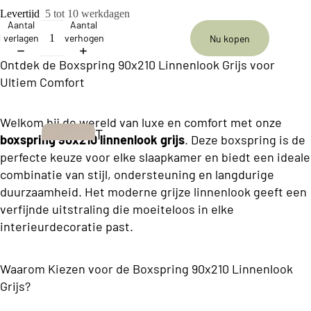
ll
Levertijd
5 tot 10 werkdagen
e
Aantal
Aantal
verlagen
verhogen
Nu kopen
c
ti
Ontdek de Boxspring 90x210 Linnenlook Grijs voor
Ultiem Comfort
o
n
Welkom bij de wereld van luxe en comfort met onze
T
boxspring 90x210 linnenlook grijs
. Deze boxspring is de
B
w
perfecte keuze voor elke slaapkamer en biedt een ideale
u
combinatie van stijl, ondersteuning en langdurige
e
s
duurzaamheid. Het moderne grijze linnenlook geeft een
e
i
verfijnde uitstraling die moeiteloos in elke
p
interieurdecoratie past.
n
e
e
r
Waarom Kiezen voor de Boxspring 90x210 Linnenlook
s
s
Grijs?
s
o
Boxsprings