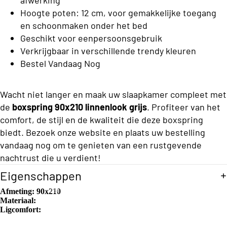
i
ons
e
t
Hoogte poten: 12 cm, voor gemakkelijke toegang
n
Split/Top
r
r
en schoonmaken onder het bed
g
matrasse
e
g
Geschikt voor eenpersoonsgebruik
k
n
Verkrijgbaar in verschillende trendy kleuren
B
k
Bestel Vandaag Nog
o
Twijfelaar
e
n
x
Split/Top
Wacht niet langer en maak uw slaapkamer compleet met
s
Dekbedo
matrasse
de
boxspring 90x210 linnenlook grijs
. Profiteer van het
p
vertrekke
n
comfort, de stijl en de kwaliteit die deze boxspring
ri
n
biedt. Bezoek onze website en plaats uw bestelling
Tweepers
n
vandaag nog om te genieten van een rustgevende
Dekbedo
oons
g
nachtrust die u verdient!
vertrekke
Split/Top
Eigenschappen
n
matrasse
O
Meer
Kinderen
Afmeting:
90x210
n
Materiaal:
p
Ligcomfort:
b
Hoes