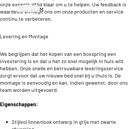
i
Boxsprin
T
onze experts altijd klaar om u te helpen. Uw feedback is
Twijfe
M
e
gs
w
waardevol en helpt ons om onze producten en service
laar
o
r
continu te verbeteren.
e
Tweepers
matra
lt
r
e
oons
s
o
e
Levering en Montage
p
Premium
n
C
e
Boxsprin
Tweep
s
a
We begrijpen dat het kopen van een boxspring een
r
gs
ersoo
investering is en dat u het zo snel mogelijk in huis wilt
r
s
ns
hebben. Onze snelle en betrouwbare leveringsservice
D
d
o
Elektri
matra
zorgt ervoor dat uw nieuwe bed snel bij u thuis is. De
e
i
o
sche
k
montage is eenvoudig en kan, indien gewenst, door ons
s
n
Zoeken
n
b
Boxsp
team worden uitgevoerd.
B
e
s
rings
Topma
d
Eigenschappen:
e
O
trasse
o
n
d
p
v
d
Stijlvol linnenlook ontwerp in grijs met zwarte
Eenperso
e
b
r
afwerking