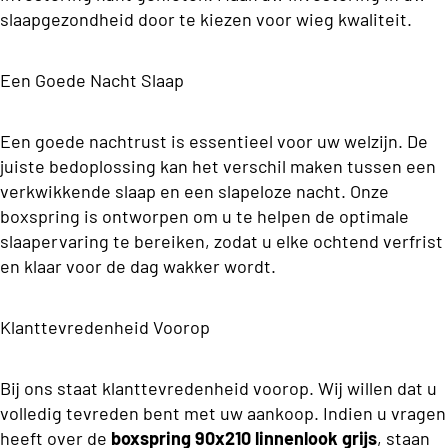
o
O
r
ms
slaapgezondheid door te kiezen voor wieg kwaliteit.
n
o
s
p
p
o
d
b
o
Een Goede Nacht Slaap
e
st
e
n
r
o
s
r
s
Een goede nachtrust is essentieel voor uw welzijn. De
B
c
g
juiste bedoplossing kan het verschil maken tussen een
o
o
k
B
verkwikkende slaap en een slapeloze nacht. Onze
x
o
Beddengoed
C
boxspring is ontworpen om u te helpen de optimale
s
o
n
p
slaapervaring te bereiken, zodat u elke ochtend verfrist
ol
x
s
ri
en klaar voor de dag wakker wordt.
le
s
n
M
ct
p
g
a
Klanttevredenheid Voorop
io
s
ri
tr
n
Tweepers
n
a
Bij ons staat klanttevredenheid voorop. Wij willen dat u
oons
g
s
volledig tevreden bent met uw aankoop. Indien u vragen
P
Budget
heeft over de
boxspring 90x210 linnenlook grijs
, staan