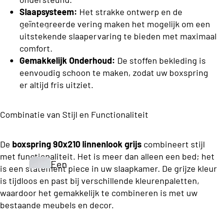
h
e
n
Slaapsysteem:
Het strakke ontwerp en de
e
d
s
geïntegreerde vering maken het mogelijk om een
Opberg Boxsprings
K
B
uitstekende slaapervaring te bieden met maximaal
d
e
o
comfort.
e
x
y
Gemakkelijk Onderhoud:
De stoffen bekleding is
n
s
eenvoudig schoon te maken, zodat uw boxspring
C
p
er altijd fris uitziet.
o
ri
Vo
n
ll
uw
g
Combinatie van Stijl en Functionaliteit
e
be
s
c
dd
Eenperso
De
boxspring 90x210 linnenlook grijs
combineert stijl
ti
en
ons
met functionaliteit. Het is meer dan alleen een bed; het
o
Een
Budget
is een statement piece in uw slaapkamer. De grijze kleur
n
pers
S
is tijdloos en past bij verschillende kleurenpaletten,
Boxsprin
waardoor het gemakkelijk te combineren is met uw
oon
t
gs
S
bestaande meubels en decor.
s
a
Eenperso