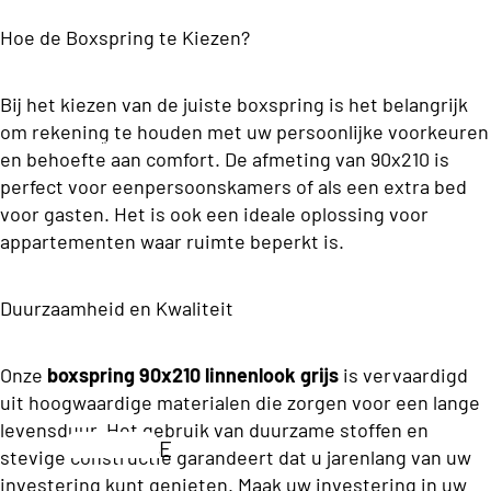
c
Opb
p
ons
a
Hoe de Boxspring te Kiezen?
erg
e
Premium
n
Box
l
Boxsprin
d
Bij het kiezen van de juiste boxspring is het belangrijk
spri
b
gs
om rekening te houden met uw persoonlijke voorkeuren
ii
ng
e
Matrassen
en behoefte aan comfort. De afmeting van 90x210 is
C
d
perfect voor eenpersoonskamers of als een extra bed
Twijfel
o
T
d
voor gasten. Het is ook een ideale oplossing voor
aar
ll
w
appartementen waar ruimte beperkt is.
e
Boxsp
e
ij
n
rings
c
f
Duurzaamheid en Kwaliteit
ti
e
La
T
o
l
tte
Onze
boxspring 90x210 linnenlook grijs
is vervaardigd
w
n
a
e
uit hoogwaardige materialen die zorgen voor een lange
nb
e
levensduur. Het gebruik van duurzame stoffen en
a
od
E
p
stevige constructie garandeert dat u jarenlang van uw
W
r
e
e
e
investering kunt genieten. Maak uw investering in uw