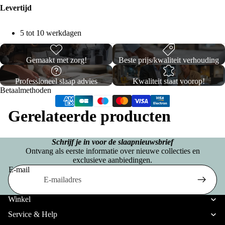
e
Levertijd
lake
r
ns
5 tot 10 werkdagen
g
b
H
Gemaakt met zorg!
Beste prijs/kwaliteit verhouding
o
o
x
Professioneel slaap advies
Kwaliteit staat voorop!
o
Betaalmethoden
s
f
p
Gerelateerde producten
d
ri
k
n
Schrijf je in voor de slaapnieuwsbrief
u
Ontvang als eerste informatie over nieuwe collecties en
g
s
exclusieve aanbiedingen.
E-mail
i
s
Privacybeleid
n
e
Verzendbeleid
Winkel
J
n
Terugbetalingsbeleid
Service & Help
a
s
Algemene voorwaarden