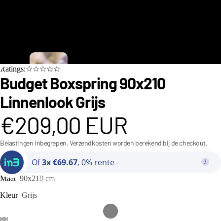
C
Ratings:☆☆☆☆☆
i
Budget Boxspring 90x210
n
Linnenlook Grijs
d
€209,00 EUR
e
r
Belastingen inbegrepen. Verzendkosten worden berekend bij de checkout.
e
Of
3x €69.67
, 0% rente
ll
a
Maat
90x210 cm
Bedden
C
Kleur
Grijs
o