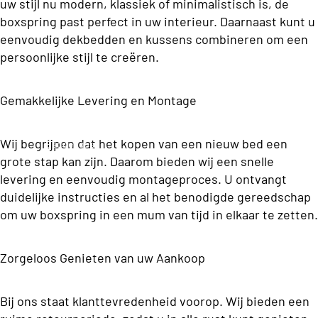
o
uw stijl nu modern, klassiek of minimalistisch is, de
O
r
ms
n
boxspring past perfect in uw interieur. Daarnaast kunt u
o
s
p
p
eenvoudig dekbedden en kussens combineren om een
o
d
b
o
persoonlijke stijl te creëren.
e
st
e
n
r
o
s
r
s
Gemakkelijke Levering en Montage
B
c
g
o
o
k
B
x
o
Wij begrijpen dat het kopen van een nieuw bed een
Beddengoed
C
s
o
grote stap kan zijn. Daarom bieden wij een snelle
n
p
ol
x
levering en eenvoudig montageproces. U ontvangt
s
ri
le
duidelijke instructies en al het benodigde gereedschap
s
n
M
om uw boxspring in een mum van tijd in elkaar te zetten.
ct
p
g
a
io
s
ri
tr
n
Zorgeloos Genieten van uw Aankoop
Tweepers
n
a
oons
g
s
P
Budget
Bij ons staat klanttevredenheid voorop. Wij bieden een