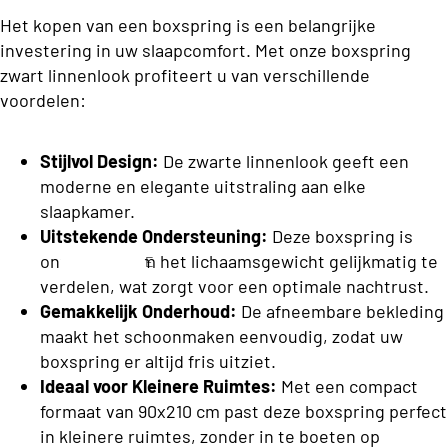
C
o
Het kopen van een boxspring is een belangrijke
l
n
investering in uw slaapcomfort. Met onze boxspring
a
s
zwart linnenlook profiteert u van verschillende
s
voordelen:
b
s
e
C
Stijlvol Design:
De zwarte linnenlook geeft een
d
o
moderne en elegante uitstraling aan elke
d
slaapkamer.
ll
e
Uitstekende Ondersteuning:
Deze boxspring is
e
n
ontworpen om het lichaamsgewicht gelijkmatig te
E
c
verdelen, wat zorgt voor een optimale nachtrust.
e
ti
n
Gemakkelijk Onderhoud:
De afneembare bekleding
S
o
p
maakt het schoonmaken eenvoudig, zodat uw
o
e
boxspring er altijd fris uitziet.
n
f
r
Ideaal voor Kleinere Ruimtes:
Met een compact
a
s
formaat van 90x210 cm past deze boxspring perfect
T
o
b
in kleinere ruimtes, zonder in te boeten op
o