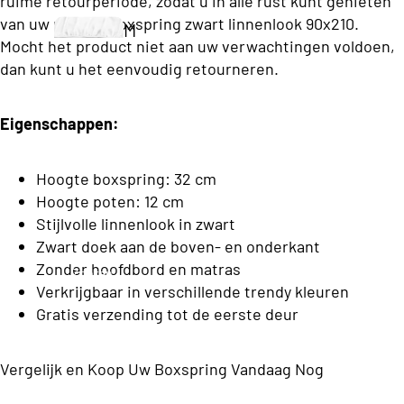
ruime retourperiode, zodat u in alle rust kunt genieten
i
Boxsprin
T
Twijfe
van uw nieuwe boxspring zwart linnenlook 90x210.
M
e
gs
w
laar
Mocht het product niet aan uw verwachtingen voldoen,
o
r
e
Tweepers
dan kunt u het eenvoudig retourneren.
matra
lt
r
e
oons
s
o
e
p
Premium
Eigenschappen:
n
C
e
Boxsprin
Tweep
s
a
r
gs
Hoogte boxspring: 32 cm
ersoo
r
s
Hoogte poten: 12 cm
ns
D
d
Stijlvolle linnenlook in zwart
o
Elektri
matra
e
i
Zwart doek aan de boven- en onderkant
o
sche
k
s
Zonder hoofdbord en matras
n
Zoeken
n
b
Boxsp
Verkrijgbaar in verschillende trendy kleuren
B
e
s
rings
Topma
Gratis verzending tot de eerste deur
d
e
O
trasse
o
n
d
p
v
Vergelijk en Koop Uw Boxspring Vandaag Nog
d
Eenperso
e
b
r