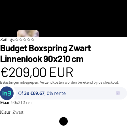
C
Ratings:☆☆☆☆☆
i
Budget Boxspring Zwart
n
Linnenlook 90x210 cm
d
€209,00 EUR
e
r
Belastingen inbegrepen. Verzendkosten worden berekend bij de checkout.
e
Of
3x €69.67
, 0% rente
ll
a
Maat
90x210 cm
Bedden
C
Kleur
Zwart
o