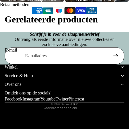
e
Betaalmethoden
lake
r
ns
Gerelateerde producten
g
b
H
Schrijf je in voor de slaapnieuwsbrief
o
o
Ontvang als eerste informatie over nieuwe collecties en
exclusieve aanbiedingen.
x
o
E-mail
s
f
Privacybeleid
p
d
Verzendbeleid
Winkel
ri
k
Terugbetalingsbeleid
Service & Help
n
Algemene voorwaarden
u
Over ons
g
Wettelijke kennisgeving
s
Ontdek ons op de socials!
i
Contactgegevens
Facebook
Instagram
Youtube
Twitter
Pinterest
s
© 2026
Bedworld B.V.
n
e
Voorwaarden en beleid
J
n
a
s