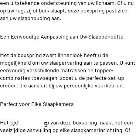
c
Opb
een uitstekende ondersteuning van uw lichaam. Of u nu
p
ons
a
op uw rug, zij of buik slaapt, deze boxspring past zich
erg
e
Premium
aan uw slaaphouding aan.
n
Box
l
Boxsprin
d
spri
b
gs
Een Eenvoudige Aanpassing aan Uw Slaapbehoefte
ii
ng
e
Matrassen
C
d
Twijfel
Met de boxspring zwart linnenlook heeft u de
o
T
d
aar
mogelijkheid om uw slaapervaring aan te passen. U kunt
ll
w
e
eenvoudig verschillende matrassen en topper-
Boxsp
e
ij
n
combinaties toevoegen, zodat u de perfecte set-up
rings
c
f
creëert die aansluit bij uw persoonlijke voorkeuren.
ti
e
La
T
o
l
tte
Perfect voor Elke Slaapkamers
w
n
a
e
nb
e
a
od
Het tijdloze ontwerp van deze boxspring maakt het een
E
p
W
r
veelzijdige aanvulling op elke slaapkamerinrichting. Of
e
e
e