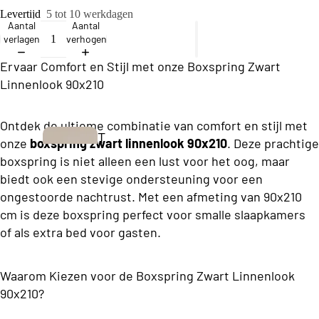
ll
Levertijd
5 tot 10 werkdagen
e
Aantal
Aantal
verlagen
verhogen
c
ti
Ervaar Comfort en Stijl met onze Boxspring Zwart
Linnenlook 90x210
o
n
Ontdek de ultieme combinatie van comfort en stijl met
T
onze
boxspring zwart linnenlook 90x210
. Deze prachtige
B
w
boxspring is niet alleen een lust voor het oog, maar
u
biedt ook een stevige ondersteuning voor een
e
s
ongestoorde nachtrust. Met een afmeting van 90x210
e
i
cm is deze boxspring perfect voor smalle slaapkamers
p
of als extra bed voor gasten.
n
e
e
r
Waarom Kiezen voor de Boxspring Zwart Linnenlook
s
s
90x210?
s
o
Boxsprings