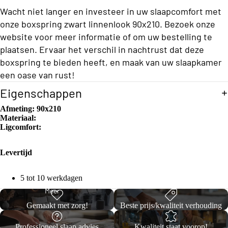
i
ons
e
Wacht niet langer en investeer in uw slaapcomfort met
t
n
Split/Top
r
r
onze boxspring zwart linnenlook 90x210. Bezoek onze
g
matrasse
e
g
website voor meer informatie of om uw bestelling te
k
n
plaatsen. Ervaar het verschil in nachtrust dat deze
B
k
boxspring te bieden heeft, en maak van uw slaapkamer
o
Twijfelaar
e
een oase van rust!
n
x
Split/Top
Eigenschappen
s
Dekbedo
matrasse
Afmeting:
90x210
p
vertrekke
n
Materiaal:
ri
n
Ligcomfort:
Tweepers
n
Dekbedo
oons
Levertijd
g
vertrekke
Split/Top
n
matrasse
5 tot 10 werkdagen
O
Meer
Kinderen
n
p
Gemaakt met zorg!
Beste prijs/kwaliteit verhouding
b
Hoes
Professioneel slaap advies
Kwaliteit staat voorop!