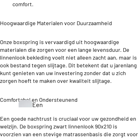
h
comfort.
e
n
e
d
s
Opberg Boxsprings
K
B
Hoogwaardige Materialen voor Duurzaamheid
d
e
o
e
x
y
n
Onze boxspring is vervaardigd uit hoogwaardige
s
C
materialen die zorgen voor een lange levensduur. De
p
o
ri
linnenlook bekleding voelt niet alleen zacht aan, maar is
Vo
n
ook bestand tegen slijtage. Dit betekent dat u jarenlang
ll
uw
g
kunt genieten van uw investering zonder dat u zich
e
be
s
zorgen hoeft te maken over kwaliteit slijtage.
c
dd
Eenperso
ti
en
ons
Comfortabel en Ondersteunend
o
Een
Budget
n
pers
S
Boxsprin
Een goede nachtrust is cruciaal voor uw gezondheid en
oon
t
gs
welzijn. De boxspring zwart linnenlook 90x210 is
S
s
a
voorzien van een stevige matrassenbasis die zorgt voor
Eenperso