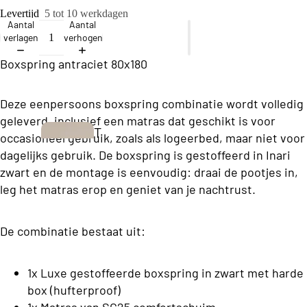
ll
Levertijd
5 tot 10 werkdagen
e
Aantal
Aantal
verlagen
verhogen
c
ti
Boxspring antraciet 80x180
o
Deze eenpersoons boxspring combinatie wordt volledig
n
geleverd, inclusief een matras dat geschikt is voor
T
occasioneel gebruik, zoals als logeerbed, maar niet voor
B
w
dagelijks gebruik. De boxspring is gestoffeerd in Inari
u
zwart en de montage is eenvoudig: draai de pootjes in,
e
s
leg het matras erop en geniet van je nachtrust.
e
i
p
n
De combinatie bestaat uit:
e
e
r
s
1x Luxe gestoffeerde boxspring in zwart met harde
s
s
box (hufterproof)
o
Boxsprings
1x Matras van SG25 comfortschuim