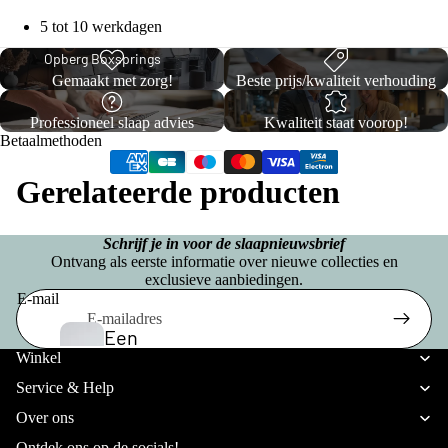
h
e
n
5 tot 10 werkdagen
e
d
s
Opberg Boxsprings
K
B
d
Gemaakt met zorg!
Beste prijs/kwaliteit verhouding
e
o
e
x
y
Professioneel slaap advies
Kwaliteit staat voorop!
n
s
Betaalmethoden
C
p
o
ri
Gerelateerde producten
Vo
n
ll
uw
g
e
Schrijf je in voor de slaapnieuwsbrief
be
s
Ontvang als eerste informatie over nieuwe collecties en
c
exclusieve aanbiedingen.
dd
Eenperso
E-mail
ti
en
ons
Privacybeleid
o
Een
Budget
Verzendbeleid
Winkel
n
pers
S
Boxsprin
Terugbetalingsbeleid
Service & Help
oon
t
gs
Algemene voorwaarden
Over ons
S
s
a
Wettelijke kennisgeving
Eenperso
Ontdek ons op de socials!