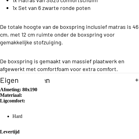
C
o
1x Set van 6 zwarte ronde poten
l
n
a
s
De totale hoogte van de boxspring inclusief matras is 46
s
b
cm, met 12 cm ruimte onder de boxspring voor
s
e
gemakkelijke stofzuiging.
C
d
o
d
De boxspring is gemaakt van massief plaatwerk en
ll
afgewerkt met comfortfoam voor extra comfort.
e
e
Eigenschappen
n
E
c
e
Afmeting:
80x190
ti
Materiaal:
n
S
Ligcomfort:
o
p
o
e
n
f
Hard
r
a
s
T
o
Levertijd
b
o