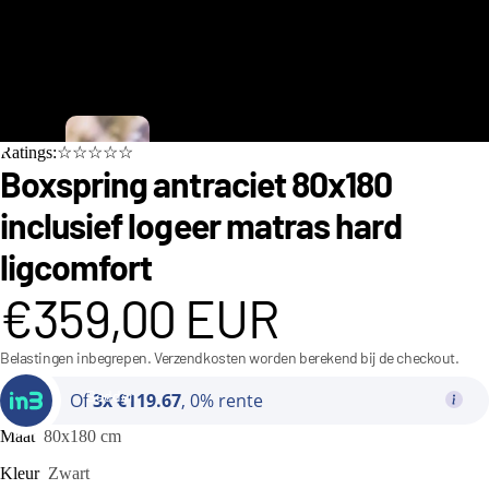
C
Ratings:☆☆☆☆☆
i
Boxspring antraciet 80x180
n
inclusief logeer matras hard
d
ligcomfort
e
r
€359,00 EUR
e
Belastingen inbegrepen. Verzendkosten worden berekend bij de checkout.
ll
a
Bedden
Of
3x €119.67
, 0% rente
C
Maat
80x180 cm
o
Kleur
Zwart