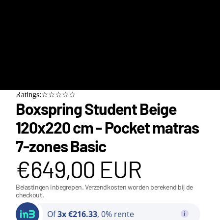
Ratings:☆☆☆☆☆
Boxspring Student Beige
120x220 cm - Pocket matras
7-zones Basic
€649,00 EUR
Belastingen inbegrepen. Verzendkosten worden berekend bij de
checkout.
Class
Of
3x €216.33
, 0% rente