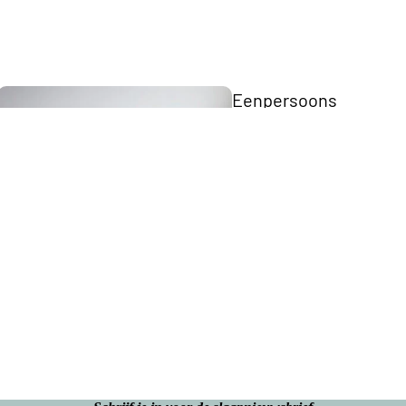
Eenpersoons
Opberg Boxspring
Tweepersoons Budget Boxsprings
Tweepersoons Premium Boxsprings
Elektrische
Boxsprings
Matrassen
Twijfelaar 
Boxspring