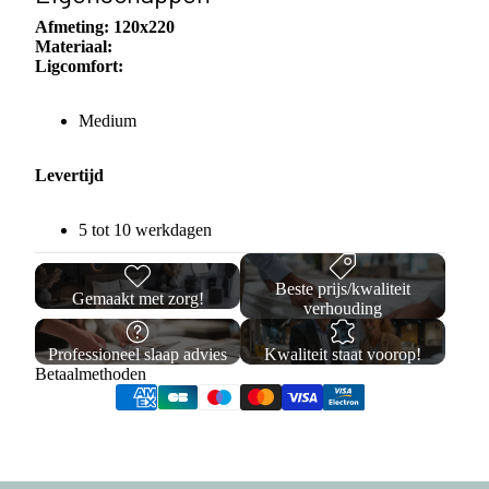
Afmeting:
120x220
Materiaal:
Ligcomfort:
Medium
Levertijd
5 tot 10 werkdagen
Beste prijs/kwaliteit
Gemaakt met zorg!
verhouding
Professioneel slaap advies
Kwaliteit staat voorop!
Betaalmethoden
Opberg
Privacybeleid
Verzendbeleid