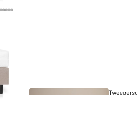
The Key
Collection
Tweepers
bedden
Scandii
Collection