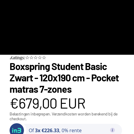
Ratings:☆☆☆☆☆
Boxspring Student Basic
Zwart - 120x190 cm - Pocket
matras 7-zones
€679,00 EUR
Belastingen inbegrepen. Verzendkosten worden berekend bij de
checkout.
Class
Of
3x €226.33
, 0% rente