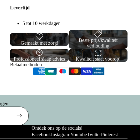
Levertijd
5 tot 10 werkdagen
Beste prijs/kwaliteit
Gemaakt met zorg!
verhouding
Professioneel slaap advies
Kwaliteit staat voorop!
Betaalmethoden
Privacybeleid
Verzendbeleid
ngen.
Terugbetalingsbeleid
Algemene voorwaarden
Wettelijke kennisgeving
Opberg
Ontdek ons op de socials!
Contactgegevens
Facebook
Instagram
Youtube
Twitter
Pinterest