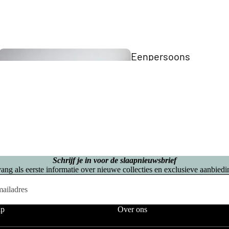
Eenpersoons
Opberg Boxspring
Tweepersoons Budget Boxsprings
Tweepersoons Premium Boxsprings
Elektrische
Schrijf je in voor de slaapnieuwsbrief
Boxsprings
ang als eerste informatie over nieuwe collecties en exclusieve aanbiedi
Matrassen
Twijfelaar 
lp
Over ons
Boxspring