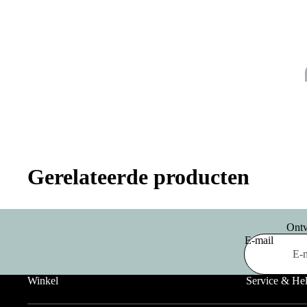
Gerelateerde producten
Ontv
E-mail
Winkel
Service & He