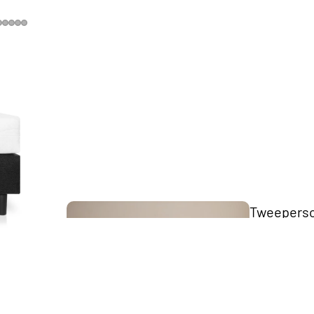
The Key
Collection
Tweepers
bedden
Scandii
Collection