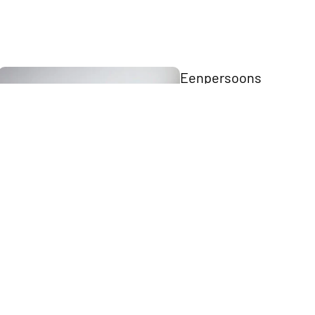
Eenpersoons
Opberg Boxspring
Tweepersoons Budget Boxsprings
Tweepersoons Premium Boxsprings
Elektrische
Boxsprings
Matrassen
Twijfelaar 
Boxspring