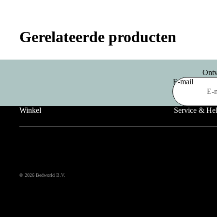
Gerelateerde producten
Ontv
E-mail
Winkel
Service & He
© 2026
Bedworld B.V.