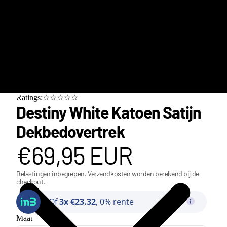
Ratings:☆☆☆☆☆
Destiny White Katoen Satijn
Dekbedovertrek
€69,95 EUR
Belastingen inbegrepen. Verzendkosten worden berekend bij de
checkout.
Of
3x €23.32
, 0% rente
Class
Maat