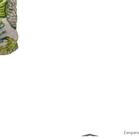
Sofa
Boxsprings
bedden
Woodstock
Collection
Vouw
bedden
Pierre Cardi
Eenper
Bedding