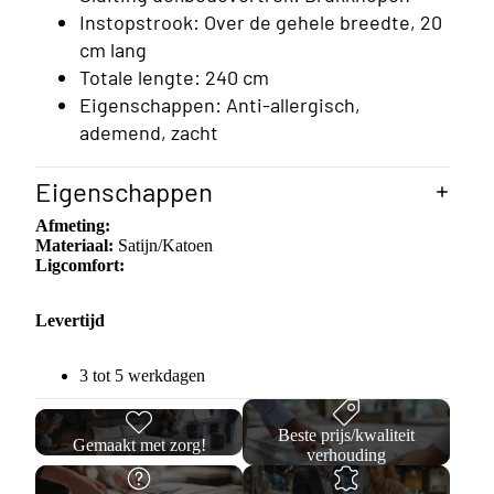
Instopstrook: Over de gehele breedte, 20
cm lang
Totale lengte: 240 cm
Eigenschappen: Anti-allergisch,
ademend, zacht
Eigenschappen
Afmeting:
Materiaal:
Satijn/Katoen
Ligcomfort:
Levertijd
3 tot 5 werkdagen
Beste prijs/kwaliteit
Gemaakt met zorg!
Opberg
verhouding