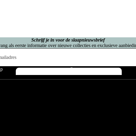
Schrijf je in voor de slaapnieuwsbrief
ang als eerste informatie over nieuwe collecties en exclusieve aanbiedi
lp
Over ons
Eenp
Matr
Tweep
Opber