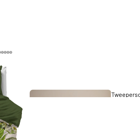
The Key
Collection
Tweepers
bedden
Scandii
Collection