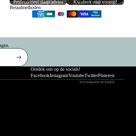
Professioneel slaap advies
Kwaliteit staat voorop!
Betaalmethoden
Privacybeleid
Verzendbeleid
ngen.
Terugbetalingsbeleid
Algemene voorwaarden
Wettelijke kennisgeving
Ontdek ons op de socials!
Contactgegevens
ersoons
Facebook
Instagram
Youtube
Twitter
Pinterest
as
Voorwaarden en beleid
ersoons
g Boxspring