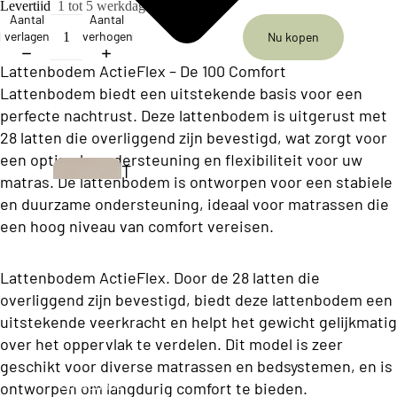
ll
Levertijd
1 tot 5 werkdagen
Aantal
Aantal
e
verlagen
verhogen
Nu kopen
c
Lattenbodem ActieFlex – De 100 Comfort
ti
Lattenbodem biedt een uitstekende basis voor een
o
perfecte nachtrust. Deze lattenbodem is uitgerust met
n
28 latten die overliggend zijn bevestigd, wat zorgt voor
een optimale ondersteuning en flexibiliteit voor uw
T
matras. De lattenbodem is ontworpen voor een stabiele
B
w
en duurzame ondersteuning, ideaal voor matrassen die
u
e
een hoog niveau van comfort vereisen.
s
e
i
p
Lattenbodem ActieFlex. Door de 28 latten die
n
overliggend zijn bevestigd, biedt deze lattenbodem een
e
e
uitstekende veerkracht en helpt het gewicht gelijkmatig
r
over het oppervlak te verdelen. Dit model is zeer
s
s
geschikt voor diverse matrassen en bedsystemen, en is
s
o
Boxsprings
ontworpen om langdurig comfort te bieden.