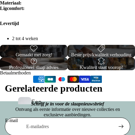
h
Materiaal:
e
n
Ligcomfort:
e
d
s
Opberg Boxsprings
K
B
d
Levertijd
e
o
e
x
y
2 tot 4 weken
n
s
C
p
o
Gemaakt met zorg!
Beste prijs/kwaliteit verhouding
ri
Vo
n
ll
uw
Professioneel slaap advies
Kwaliteit staat voorop!
g
e
Betaalmethoden
be
s
c
dd
Eenperso
Gerelateerde producten
ti
en
ons
o
Een
Budget
Schrijf je in voor de slaapnieuwsbrief
n
Ontvang als eerste informatie over nieuwe collecties en
pers
S
Boxsprin
exclusieve aanbiedingen.
oon
t
E-mail
gs
S
s
Privacybeleid
a
Eenperso