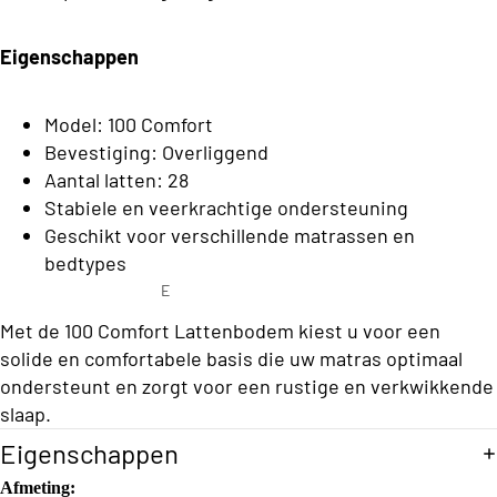
C
o
l
n
Eigenschappen
a
s
s
b
Model: 100 Comfort
s
e
Bevestiging: Overliggend
C
Aantal latten: 28
d
o
Stabiele en veerkrachtige ondersteuning
d
Geschikt voor verschillende matrassen en
ll
e
bedtypes
e
n
E
c
e
Met de 100 Comfort Lattenbodem kiest u voor een
ti
n
S
solide en comfortabele basis die uw matras optimaal
o
p
o
ondersteunt en zorgt voor een rustige en verkwikkende
e
n
f
slaap.
r
a
s
Eigenschappen
T
o
b
Afmeting:
o