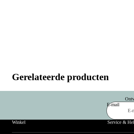
Gerelateerde producten
Ontv
E-mail
Winkel
Service & He