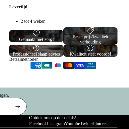
ings
Levertijd
2 tot 4 weken
Beste prijs/kwaliteit
Gemaakt met zorg!
verhouding
Professioneel slaap advies
Kwaliteit staat voorop!
Betaalmethoden
Privacybeleid
Verzendbeleid
ngen.
Terugbetalingsbeleid
Algemene voorwaarden
Wettelijke kennisgeving
rsoons
Ontdek ons op de socials!
Contactgegevens
ings
Facebook
Instagram
Youtube
Twitter
Pinterest