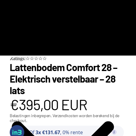
Ratings:☆☆☆☆☆
Lattenbodem Comfort 28 –
Elektrisch verstelbaar – 28
lats
€395,00 EUR
Belastingen inbegrepen. Verzendkosten worden berekend bij de
checkout.
Class
Of
3x €131.67
, 0% rente