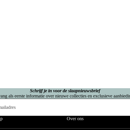
Boxspr
Stapel
bedden
Eenpersoons Budget Boxsprings
Eenpersoons Premium Boxsprings
Opberg Boxsprings
Twijfelaar
Lattenbo
Schrijf je in voor de slaapnieuwsbrief
Boxspring
dems
ang als eerste informatie over nieuwe collecties en exclusieve aanbiedi
s
Tweepe
lp
Over ons
Boxspr