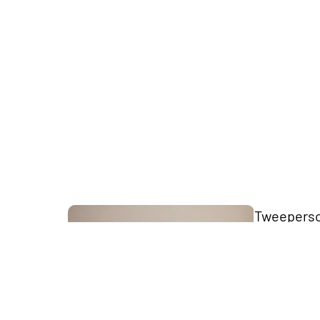
The Key
Collection
Tweepers
bedden
Scandii
Collection