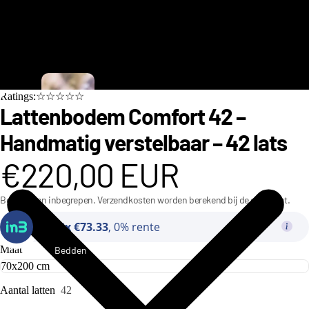
C
Ratings:☆☆☆☆☆
i
Lattenbodem Comfort 42 –
n
Handmatig verstelbaar – 42 lats
d
€220,00 EUR
e
r
Belastingen inbegrepen. Verzendkosten worden berekend bij de checkout.
e
Of
3x €73.33
, 0% rente
ll
a
Maat
Bedden
C
o
Aantal latten
42