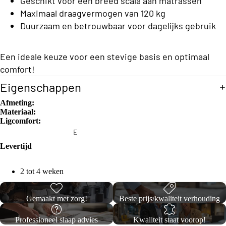
Geschikt voor een breed scala aan matrassen
C
o
Maximaal draagvermogen van 120 kg
l
n
Duurzaam en betrouwbaar voor dagelijks gebruik
a
s
s
b
Een ideale keuze voor een stevige basis en optimaal
s
e
comfort!
C
d
Eigenschappen
o
d
Afmeting:
ll
Materiaal:
e
Ligcomfort:
e
n
E
c
e
Levertijd
ti
n
S
o
p
2 tot 4 weken
o
e
n
f
r
Gemaakt met zorg!
Beste prijs/kwaliteit verhouding
a
s
T
o
b
Professioneel slaap advies
Kwaliteit staat voorop!
o