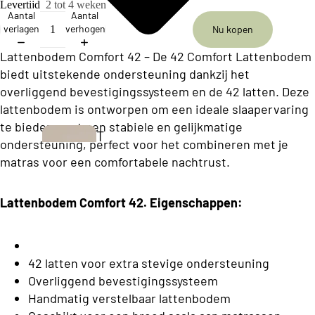
ll
Levertijd
2 tot 4 weken
Aantal
Aantal
e
verlagen
verhogen
Nu kopen
c
Lattenbodem Comfort 42 – De 42 Comfort Lattenbodem
ti
biedt uitstekende ondersteuning dankzij het
o
overliggend bevestigingssysteem en de 42 latten. Deze
n
lattenbodem is ontworpen om een ideale slaapervaring
te bieden, met een stabiele en gelijkmatige
T
ondersteuning, perfect voor het combineren met je
B
w
matras voor een comfortabele nachtrust.
u
e
s
e
Lattenbodem Comfort 42. Eigenschappen:
i
p
n
e
e
r
42 latten voor extra stevige ondersteuning
s
Overliggend bevestigingssysteem
s
s
Handmatig verstelbaar lattenbodem
o
Boxsprings