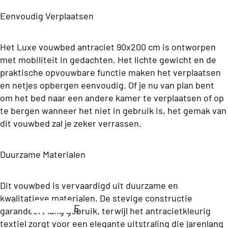
c
Opb
p
ons
Eenvoudig Verplaatsen
a
erg
e
Premium
n
Box
l
Boxsprin
Het Luxe vouwbed antraciet 90x200 cm is ontworpen
d
spri
b
gs
met mobiliteit in gedachten. Het lichte gewicht en de
ii
ng
e
Matrassen
praktische opvouwbare functie maken het verplaatsen
C
d
en netjes opbergen eenvoudig. Of je nu van plan bent
Twijfel
o
T
om het bed naar een andere kamer te verplaatsen of op
d
aar
ll
w
te bergen wanneer het niet in gebruik is, het gemak van
e
Boxsp
dit vouwbed zal je zeker verrassen.
e
ij
n
rings
c
f
ti
Duurzame Materialen
e
La
T
o
l
tte
w
n
Dit vouwbed is vervaardigd uit duurzame en
a
e
nb
kwalitatieve materialen. De stevige constructie
e
a
od
E
p
garandeert lang gebruik, terwijl het antracietkleurig
W
r
e
e
e
textiel zorgt voor een elegante uitstraling die jarenlang