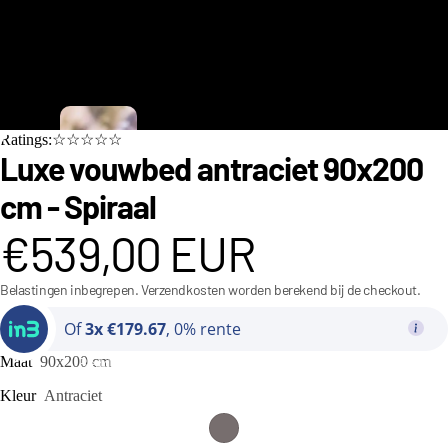
C
Ratings:☆☆☆☆☆
i
Luxe vouwbed antraciet 90x200
n
cm - Spiraal
d
€539,00 EUR
e
r
Belastingen inbegrepen. Verzendkosten worden berekend bij de checkout.
e
Of
3x €179.67
, 0% rente
ll
a
Maat
90x200 cm
Bedden
C
Kleur
Antraciet
o