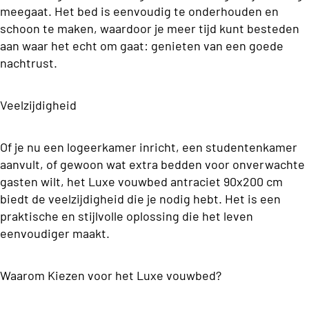
o
O
r
ms
meegaat. Het bed is eenvoudig te onderhouden en
n
o
s
p
schoon te maken, waardoor je meer tijd kunt besteden
p
o
d
aan waar het echt om gaat: genieten van een goede
b
o
e
nachtrust.
st
e
n
r
o
s
r
s
B
Veelzijdigheid
c
g
o
o
k
B
x
o
Beddengoed
C
Of je nu een logeerkamer inricht, een studentenkamer
s
o
n
aanvult, of gewoon wat extra bedden voor onverwachte
p
ol
x
s
gasten wilt, het Luxe vouwbed antraciet 90x200 cm
ri
le
s
n
biedt de veelzijdigheid die je nodig hebt. Het is een
M
ct
p
g
praktische en stijlvolle oplossing die het leven
a
io
s
eenvoudiger maakt.
ri
tr
n
Tweepers
n
a
oons
g
Waarom Kiezen voor het Luxe vouwbed?
s
P
Budget