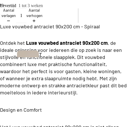
ll
Levertijd
1 tot 3 weken
e
Aantal
Aantal
verlagen
verhogen
c
ti
Luxe vouwbed antraciet 90x200 cm - Spiraal
o
Ontdek het
Luxe vouwbed antraciet 90x200 cm
, de
n
ideale oplossing voor iedereen die op zoek is naar een
T
stijlvolle en functionele slaapplek. Dit vouwbed
B
w
combineert luxe met praktische functionaliteit,
u
waardoor het perfect is voor gasten, kleine woningen,
e
s
of wanneer je extra slaapruimte nodig hebt. Met zijn
e
i
moderne ontwerp en strakke antracietkleur past dit bed
p
moeiteloos in iedere interieurstijl.
n
e
e
r
Design en Comfort
s
s
s
o
Boxsprings
Het Luxe vouwbed antraciet 90x200 cm is niet alleen