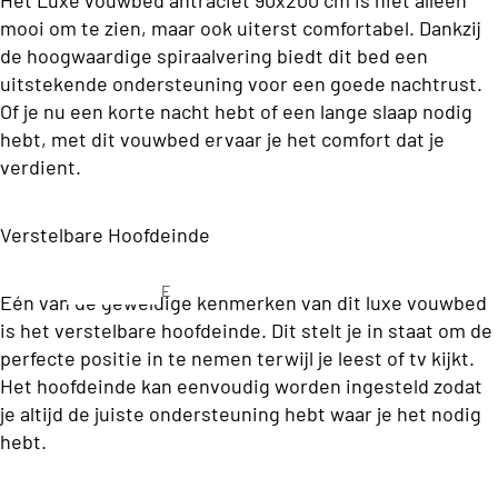
C
o
mooi om te zien, maar ook uiterst comfortabel. Dankzij
l
n
de hoogwaardige spiraalvering biedt dit bed een
a
s
uitstekende ondersteuning voor een goede nachtrust.
s
Of je nu een korte nacht hebt of een lange slaap nodig
b
s
hebt, met dit vouwbed ervaar je het comfort dat je
e
verdient.
C
d
o
d
Verstelbare Hoofdeinde
ll
e
e
n
E
Eén van de geweldige kenmerken van dit luxe vouwbed
c
e
is het verstelbare hoofdeinde. Dit stelt je in staat om de
ti
n
S
perfecte positie in te nemen terwijl je leest of tv kijkt.
o
p
o
Het hoofdeinde kan eenvoudig worden ingesteld zodat
e
n
je altijd de juiste ondersteuning hebt waar je het nodig
f
r
hebt.
a
s
T
o
b
o