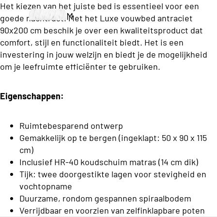
i
Boxsprin
T
Het kiezen van het juiste bed is essentieel voor een
Twijfe
M
e
gs
goede nachtrust. Met het Luxe vouwbed antraciet
w
laar
90x200 cm beschik je over een kwaliteitsproduct dat
o
r
e
Tweepers
matra
comfort, stijl en functionaliteit biedt. Het is een
lt
r
e
oons
s
investering in jouw welzijn en biedt je de mogelijkheid
o
e
p
Premium
om je leefruimte efficiënter te gebruiken.
n
C
e
Boxsprin
Tweep
s
a
r
gs
Eigenschappen:
ersoo
r
s
ns
D
d
o
Elektri
matra
Ruimtebesparend ontwerp
e
i
o
sche
Gemakkelijk op te bergen (ingeklapt: 50 x 90 x 115
k
s
n
Zoeken
n
cm)
b
Boxsp
B
e
Inclusief HR-40 koudschuim matras (14 cm dik)
s
rings
Topma
d
Tijk: twee doorgestikte lagen voor stevigheid en
e
O
trasse
o
vochtopname
n
d
p
v
Duurzame, rondom gespannen spiraalbodem
d
Eenperso
e
b
Verrijdbaar en voorzien van zelfinklapbare poten
r