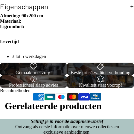
i
ons
e
Eigenschappen
t
n
Split/Top
r
r
Afmeting:
90x200 cm
g
matrasse
e
g
Materiaal:
Ligcomfort:
k
n
B
k
o
Twijfelaar
e
Levertijd
n
x
Split/Top
s
3 tot 5 werkdagen
Dekbedo
matrasse
p
vertrekke
n
Gemaakt met zorg!
Beste prijs/kwaliteit verhouding
ri
n
Tweepers
n
Professioneel slaap advies
Kwaliteit staat voorop!
Dekbedo
oons
Betaalmethoden
g
vertrekke
Split/Top
Gerelateerde producten
n
matrasse
O
Meer
Kinderen
n
p
Schrijf je in voor de slaapnieuwsbrief
Ontvang als eerste informatie over nieuwe collecties en
b
Hoes
exclusieve aanbiedingen.