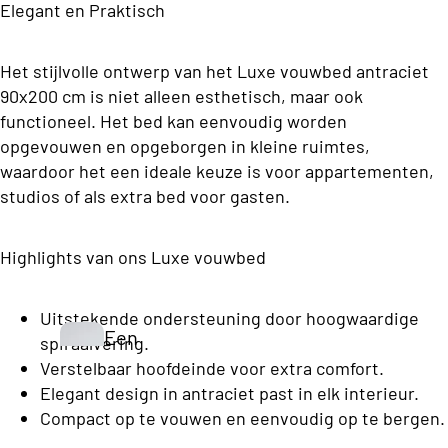
h
Elegant en Praktisch
e
n
e
d
s
Opberg Boxsprings
K
B
Het stijlvolle ontwerp van het Luxe vouwbed antraciet
d
e
o
90x200 cm is niet alleen esthetisch, maar ook
e
x
functioneel. Het bed kan eenvoudig worden
y
n
s
opgevouwen en opgeborgen in kleine ruimtes,
C
p
waardoor het een ideale keuze is voor appartementen,
o
ri
Vo
studios of als extra bed voor gasten.
n
ll
uw
g
e
be
s
Highlights van ons Luxe vouwbed
c
dd
Eenperso
ti
en
ons
Uitstekende ondersteuning door hoogwaardige
o
Een
spiraalvering.
Budget
n
pers
Verstelbaar hoofdeinde voor extra comfort.
S
Boxsprin
Elegant design in antraciet past in elk interieur.
oon
t
gs
Compact op te vouwen en eenvoudig op te bergen.
S
s
a
Eenperso