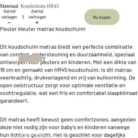
ll
Materiaal
Koudschuim HR45
e
Aantal
Aantal
verlagen
verhogen
Nu kopen
c
ti
Peuter kleuter matras koudschuim
o
Dit koudschuim matras biedt een perfecte combinatie
n
van comfort, ondersteuning en duurzaamheid, speciaal
T
ontworpen voor peuters en kinderen. Met een dikte van
B
w
16 cm en gemaakt van HR45 koudschuim, is dit matras
u
veerkrachtig, drukverlagend en vrij van kuilvorming. De
e
s
open celstructuur zorgt voor optimale ventilatie en
e
i
vochtregulatie, wat een fris en comfortabel slaapklimaat
p
garandeert.
n
e
e
r
Dit matras heeft bewust geen comfortzones, aangezien
s
s
deze niet nodig zijn voor baby’s en kinderen vanwege
s
o
Boxsprings
hun lichtere gewicht. Het is geschikt voor dagelijks