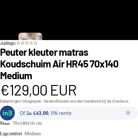
C
Ratings:☆☆☆☆☆
i
Peuter kleuter matras
n
Koudschuim Air HR45 70x140
d
Medium
e
r
€129,00 EUR
e
Belastingen inbegrepen. Verzendkosten worden berekend bij de checkout.
ll
a
Bedden
Of
3x €43,00
, 0% rente
C
Maat
70x140x16 cm
o
Ligcomfort
Medium