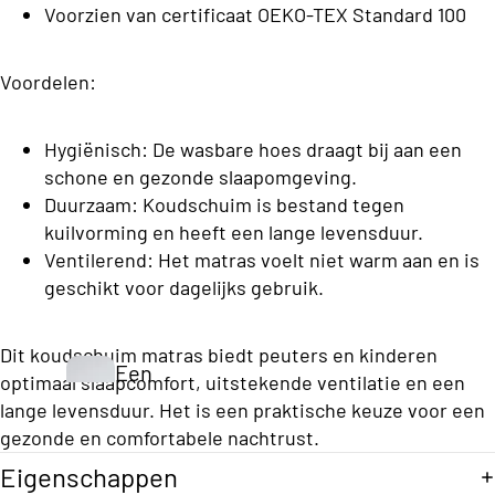
h
Voorzien van certificaat OEKO-TEX Standard 100
e
n
e
d
s
Opberg Boxsprings
K
B
Voordelen:
d
e
o
e
x
y
n
Hygiënisch: De wasbare hoes draagt bij aan een
s
C
schone en gezonde slaapomgeving.
p
o
ri
Duurzaam: Koudschuim is bestand tegen
Vo
n
kuilvorming en heeft een lange levensduur.
ll
uw
g
Ventilerend: Het matras voelt niet warm aan en is
e
be
s
geschikt voor dagelijks gebruik.
c
dd
Eenperso
ti
en
ons
Dit koudschuim matras biedt peuters en kinderen
o
Een
Budget
optimaal slaapcomfort, uitstekende ventilatie en een
n
pers
S
lange levensduur. Het is een praktische keuze voor een
Boxsprin
gezonde en comfortabele nachtrust.
oon
t
gs
S
s
Eigenschappen
a
Eenperso