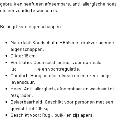
C
gebruik en heeft een afneembare, anti-allergische hoes
o
l
die eenvoudig te wassen is.
n
a
s
s
Belangrijkste eigenschappen:
b
s
e
C
Materiaal: Koudschuim HR45 met drukverlagende
d
o
eigenschappen.
d
Dikte: 16 cm.
ll
e
Ventilatie: Open celstructuur voor optimale
e
n
luchtcirculatie en vochtregulatie.
E
c
Comfort: Hoog comfortniveau en een zeer lange
e
ti
n
levensduur.
S
o
p
Hoes: Anti-allergisch, afneembaar en wasbaar tot
o
e
40 graden.
n
f
r
Belastbaarheid: Geschikt voor personen met een
a
s
gewicht tot 105 kg.
T
o
b
Geschikt voor: Rug-, buik- en zijslapers.
o