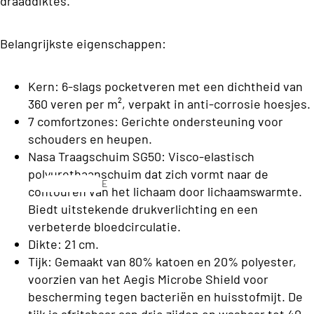
draaddiktes.
C
o
l
n
Belangrijkste eigenschappen:
a
s
s
b
s
Kern: 6-slags pocketveren met een dichtheid van
e
360 veren per m², verpakt in anti-corrosie hoesjes.
C
d
7 comfortzones: Gerichte ondersteuning voor
o
d
schouders en heupen.
ll
Nasa Traagschuim SG50: Visco-elastisch
e
e
polyurethaanschuim dat zich vormt naar de
n
E
c
contouren van het lichaam door lichaamswarmte.
e
Biedt uitstekende drukverlichting en een
ti
n
S
verbeterde bloedcirculatie.
o
p
o
Dikte: 21 cm.
e
n
f
Tijk: Gemaakt van 80% katoen en 20% polyester,
r
voorzien van het Aegis Microbe Shield voor
a
s
T
bescherming tegen bacteriën en huisstofmijt. De
o
b
tijk is afritsbaar aan drie zijden en wasbaar tot 40
o