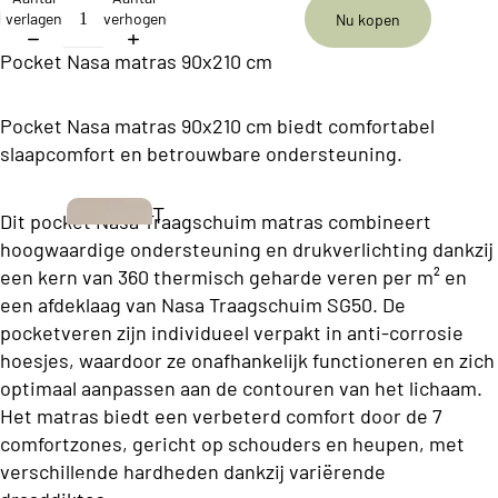
ll
verlagen
verhogen
Nu kopen
e
Pocket Nasa matras 90x210 cm
c
ti
Pocket Nasa matras 90x210 cm biedt comfortabel
o
slaapcomfort en betrouwbare ondersteuning.
n
T
Dit pocket Nasa Traagschuim matras combineert
B
w
hoogwaardige ondersteuning en drukverlichting dankzij
u
een kern van 360 thermisch geharde veren per m² en
e
s
een afdeklaag van Nasa Traagschuim SG50. De
e
pocketveren zijn individueel verpakt in anti-corrosie
i
p
hoesjes, waardoor ze onafhankelijk functioneren en zich
n
e
optimaal aanpassen aan de contouren van het lichaam.
e
r
Het matras biedt een verbeterd comfort door de 7
s
comfortzones, gericht op schouders en heupen, met
s
s
verschillende hardheden dankzij variërende
o
Boxsprings