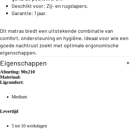
o
O
r
ms
Geschikt voor: Zij- en rugslapers.
n
o
s
p
Garantie: 1 jaar.
p
o
d
b
o
e
st
e
n
Dit matras biedt een uitstekende combinatie van
r
o
s
r
comfort, ondersteuning en hygiëne, ideaal voor wie een
s
B
c
goede nachtrust zoekt met optimale ergonomische
g
o
o
eigenschappen.
k
B
x
o
Beddengoed
C
Eigenschappen
s
o
n
p
ol
x
Afmeting:
90x210
s
ri
Materiaal:
le
s
Ligcomfort:
n
M
ct
p
g
a
io
s
Medium
ri
tr
n
Tweepers
n
a
Levertijd
oons
g
s
P
Budget
5 tot 10 werkdagen