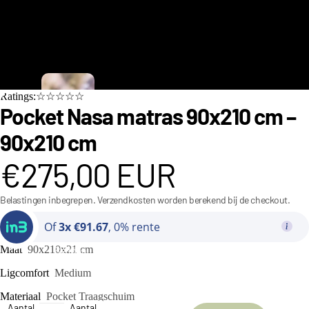
C
Ratings:☆☆☆☆☆
i
Pocket Nasa matras 90x210 cm –
n
90x210 cm
d
€275,00 EUR
e
r
Belastingen inbegrepen. Verzendkosten worden berekend bij de checkout.
e
Of
3x €91.67
, 0% rente
ll
a
Maat
90x210x21 cm
Bedden
C
Ligcomfort
Medium
o
Materiaal
Pocket Traagschuim
Aantal
Aantal