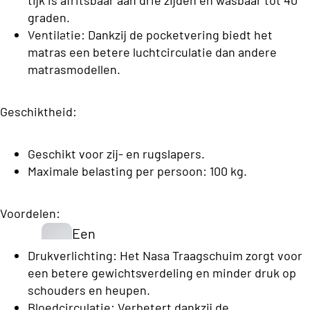
h
e
n
graden.
e
d
s
Ventilatie: Dankzij de pocketvering biedt het
Opberg Boxsprings
K
B
d
matras een betere luchtcirculatie dan andere
e
o
matrasmodellen.
e
x
y
n
s
C
Geschiktheid:
p
o
ri
Vo
n
ll
Geschikt voor zij- en rugslapers.
uw
g
e
Maximale belasting per persoon: 100 kg.
be
s
c
dd
Eenperso
ti
Voordelen:
en
ons
o
Een
Budget
n
pers
Drukverlichting: Het Nasa Traagschuim zorgt voor
S
Boxsprin
een betere gewichtsverdeling en minder druk op
oon
t
gs
schouders en heupen.
S
s
a
Eenperso
Bloedcirculatie: Verbetert dankzij de