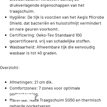
c
Opb
p
drukverlagende eigenschappen van het
ons
a
erg
e
traagschuim.
Premium
n
Box
Hygiëne: De tijk is voorzien van het Aegis Microbe
l
Boxsprin
d
Shield, dat bacteriën en huisstofmijt vermindert
spri
b
gs
en nare geuren voorkomt.
ii
ng
e
Matrassen
Certificering: Oeko-Tex Standaard 100
C
d
gecertificeerd, vrij van schadelijke stoffen.
Twijfel
o
T
d
Wasbaarheid: Afneembare tijk die eenvoudig
aar
ll
w
wasbaar is tot 40 graden.
e
Boxsp
e
ij
n
rings
c
f
Overzicht:
ti
e
La
T
o
l
tte
Afmetingen: 21 cm dik.
w
n
a
e
Comfortzones: 7 zones voor optimale
nb
e
ondersteuning.
a
od
E
p
Materiaal: Nasa Traagschuim SG50 en thermisch
W
r
e
e
e
geharde pocketveren.