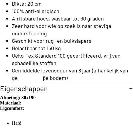
C
Dikte: 20 cm
o
l
100% anti-allergisch
n
Afritsbare hoes, wasbaar tot 30 graden
a
s
Zeer hard voor wie op zoek is naar stevige
s
b
ondersteuning
s
e
Geschikt voor rug- en buikslapers
C
Belastbaar tot 150 kg
d
o
Oeko-Tex Standard 100 gecertificeerd, vrij van
d
schadelijke stoffen
ll
e
Gemiddelde levensduur van 8 jaar (afhankelijk van
e
n
gebruik en type bodem)
E
c
e
Eigenschappen
ti
n
S
Afmeting:
80x190
o
p
o
Materiaal:
e
n
Ligcomfort:
f
r
a
s
Hard
T
o
b
o