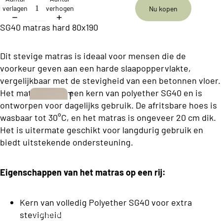
ll
verlagen
verhogen
Nu kopen
e
SG40 matras hard 80x190
c
ti
Dit stevige matras is ideaal voor mensen die de
o
voorkeur geven aan een harde slaapoppervlakte,
n
vergelijkbaar met de stevigheid van een betonnen vloer.
Het matras heeft een kern van polyether SG40 en is
T
B
ontworpen voor dagelijks gebruik. De afritsbare hoes is
w
wasbaar tot 30°C, en het matras is ongeveer 20 cm dik.
u
e
Het is uitermate geschikt voor langdurig gebruik en
s
e
biedt uitstekende ondersteuning.
i
p
n
e
Eigenschappen van het matras op een rij:
e
r
s
s
Kern van volledig Polyether SG40 voor extra
s
o
stevigheid
Boxsprings