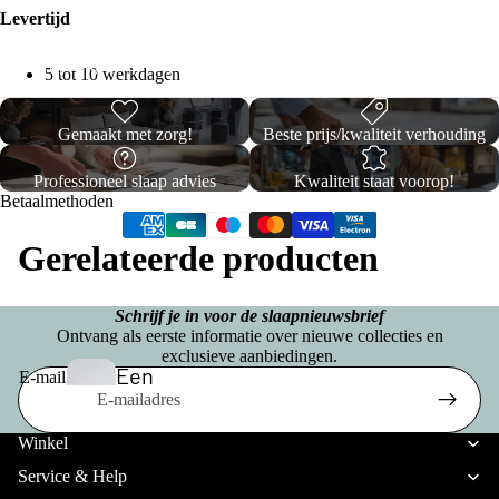
h
e
Levertijd
n
e
d
s
Opberg Boxsprings
K
5 tot 10 werkdagen
B
d
e
o
e
x
y
Gemaakt met zorg!
Beste prijs/kwaliteit verhouding
n
s
C
p
Professioneel slaap advies
Kwaliteit staat voorop!
o
Betaalmethoden
ri
Vo
n
ll
uw
Gerelateerde producten
g
e
be
s
c
dd
Eenperso
Schrijf je in voor de slaapnieuwsbrief
ti
Ontvang als eerste informatie over nieuwe collecties en
en
ons
exclusieve aanbiedingen.
o
Een
E-mail
Budget
n
pers
Privacybeleid
S
Boxsprin
Verzendbeleid
oon
Winkel
t
gs
S
Terugbetalingsbeleid
s
Service & Help
a
Eenperso
Algemene voorwaarden