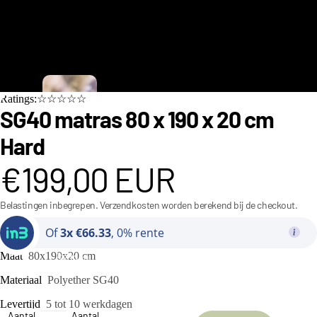
C
Ratings:☆☆☆☆☆
i
SG40 matras 80 x 190 x 20 cm
n
Hard
d
€199,00 EUR
e
r
Belastingen inbegrepen. Verzendkosten worden berekend bij de checkout.
e
Of
3x €66.33
, 0% rente
ll
a
Maat
80x190x20 cm
Bedden
C
Materiaal
Polyether SG40
o
Levertijd
5 tot 10 werkdagen
Aantal
Aantal